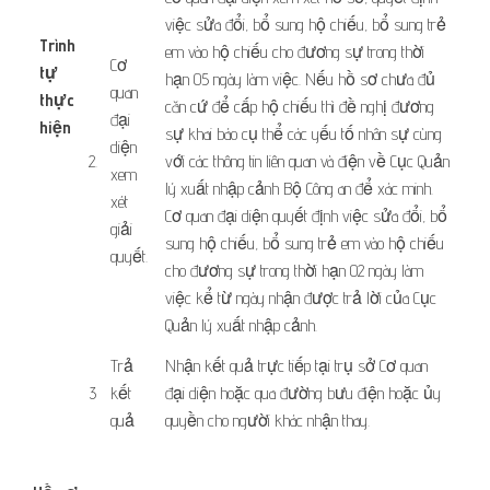
việc sửa đổi, bổ sung hộ chiếu, bổ sung trẻ
Trình
em vào hộ chiếu cho đương sự trong thời
​​Cơ
tự
hạn 05 ngày làm việc. Nếu hồ sơ chưa đủ
quan
thực
căn cứ để cấp hộ chiếu thì đề nghị đương
đại
hiện
sự khai báo cụ thể các yếu tố nhân sự cùng
diện
​ ​ ​
​2.
với các thông tin liên quan và điện về Cục Quản
xem
lý xuất nhập cảnh Bộ Công an để xác minh.
xét
Cơ quan đại diện quyết định việc sửa đổi, bổ
giải
sung hộ chiếu, bổ sung trẻ em vào hộ chiếu
quyết.
cho đương sự trong thời hạn 02 ngày làm
việc kể từ ngày nhận được trả lời của Cục
Quản lý xuất nhập cảnh.
​​Trả
​Nhận kết quả trực tiếp tại trụ sở Cơ quan
​3
kết
đại diện hoặc qua đường bưu điện hoặc ủy
quả
quyền cho người khác nhận thay.