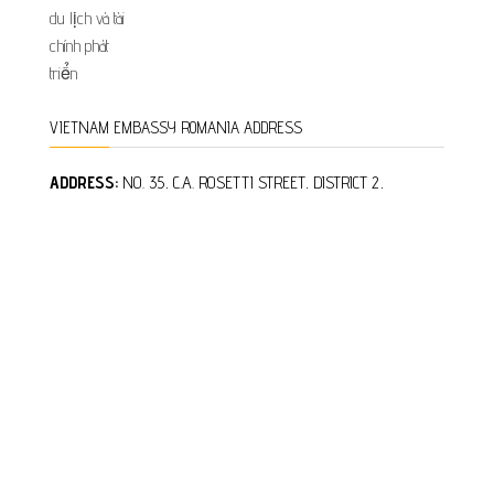
VIETNAM EMBASSY ROMANIA ADDRESS
ADDRESS:
NO. 35, C.A. ROSETTI STREET, DISTRICT 2,
BUCHAREST, ROMANIA
Phone:
0040-21-311.03.34
Fax:
0040-21-312.16.26
Email: vnemb.ro@mofa.gov.vn
Office hours:
Monday-Friday 8:30 a.m. to 5:30 p.m