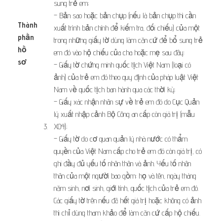
sung trẻ em;
– Bản sao hoặc bản chụp (nếu là bản chụp thì cần
Thành
xuất trình bản chính để kiếm tra, đối chiếu) của một
phần
trong những giấy tờ dùng làm căn cứ để bổ sung trẻ
hồ
em đó vào hộ chiếu của cha hoặc mẹ sau đây:
sơ
​ ​ ​
– Giấy tờ chứng minh quốc tịch Việt Nam (loại có
ảnh) của trẻ em đó theo quy định của pháp luật Việt
Nam về quốc tịch ban hành qua các thời kỳ;
– Giấy xác nhận nhân sự về trẻ em đó do Cục Quản
lý xuất nhập cảnh Bộ Công an cấp còn giá trị (mẫu
​3.
X04);
– Giấy tờ do cơ quan quản lý nhà nước có thẩm
quyền của Việt Nam cấp cho trẻ em đó còn giá trị, có
ghi đầy đủ yếu tố nhân thân và ảnh. Yếu tố nhân
thân của một người bao gồm: họ và tên, ngày tháng
năm sinh, nơi sinh, giới tính, quốc tịch của trẻ em đó.
Các giấy tờ trên nếu đã hết giá trị hoặc không có ảnh
thì chỉ dùng tham khảo để làm căn cứ cấp hộ chiếu.