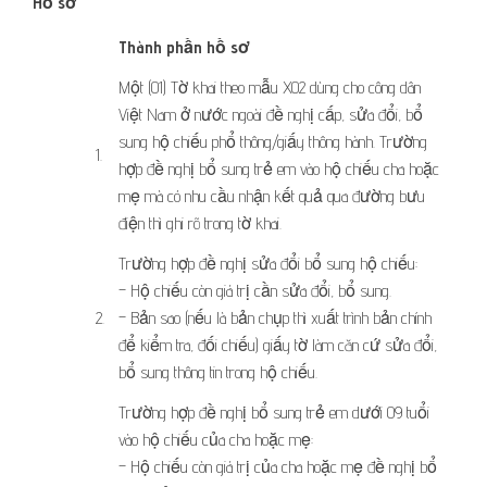
Hồ sơ
​Thành phần hồ sơ
Một (01) Tờ khai theo mẫu X02 dùng cho công dân
Việt Nam ở nước ngoài đề nghị cấp, sửa đổi, bổ
sung hộ chiếu phổ thông/giấy thông hành. Trường
​1.
hợp đề nghị bổ sung trẻ em vào hộ chiếu cha hoặc
mẹ mà có nhu cầu nhận kết quả qua đường bưu
điện thì ghi rõ trong tờ khai.
Trường hợp đề nghị sửa đổi bổ sung hộ chiếu:
– Hộ chiếu còn giá trị cần sửa đổi, bổ sung.
​2.
– Bản sao (nếu là bản chụp thì xuất trình bản chính
để kiểm tra, đối chiếu) giấy tờ làm căn cứ sửa đổi,
bổ sung thông tin trong hộ chiếu.
Trường hợp đề nghị bổ sung trẻ em dưới 09 tuổi
vào hộ chiếu của cha hoặc mẹ:
– Hộ chiếu còn giá trị của cha hoặc mẹ đề nghị bổ