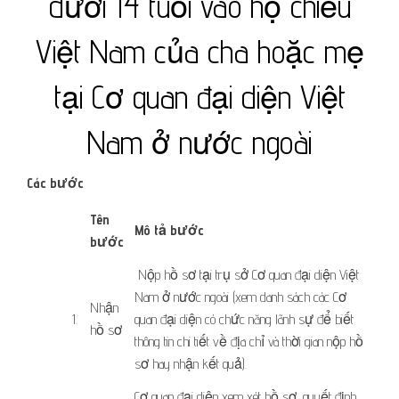
dưới 14 tuổi vào hộ chiếu
Việt Nam của cha hoặc mẹ
tại Cơ quan đại diện Việt
Nam ở nước ngoài
Các bước
​Tên
Mô tả bước
bước
​​ Nộp hồ sơ tại trụ sở Cơ quan đại diện Việt
Nam ở nước ngoài (xem danh sách các Cơ
​​Nhận
​1.
quan đại diện có chức năng lãnh sự để biết
hồ sơ
thông tin chi tiết về địa chỉ và thời gian nộp hồ
sơ hay nhận kết quả).
Cơ quan đại diện xem xét hồ sơ, quyết định