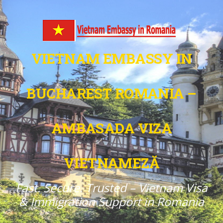
VIETNAM EMBASSY IN
BUCHAREST ROMANIA –
AMBASADA VIZA
VIETNAMEZĂ
Fast. Secure. Trusted – Vietnam Visa
& Immigration Support in Romania