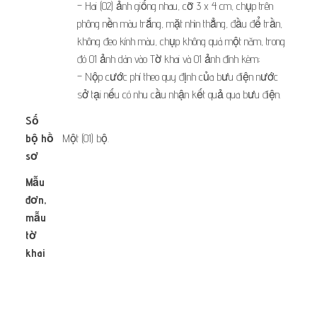
– Hai (02) ảnh giống nhau, cỡ 3 x 4 cm, chụp trên
phông nền màu trắng, mặt nhìn thẳng, đầu để trần,
không đeo kính màu, chụp không quá một năm, trong
đó 01 ảnh dán vào Tờ khai và 01 ảnh đính kèm;
– Nộp cước phí theo quy định của bưu điện nước
sở tại nếu có nhu cầu nhận kết quả qua bưu điện.
Số
bộ hồ
Một (01) bộ.
sơ
Mẫu
đơn,
mẫu
​ ​
tờ
khai