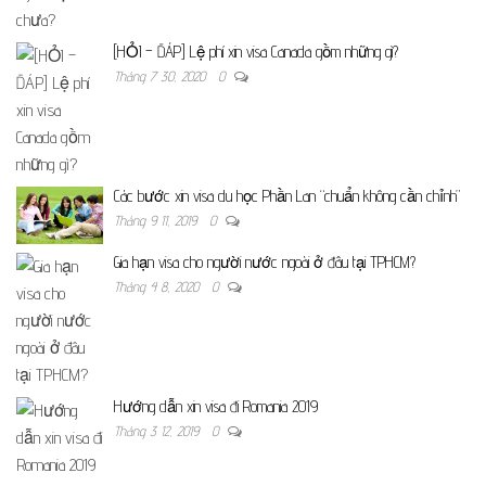
[HỎI – ĐÁP] Lệ phí xin visa Canada gồm những gì?
Tháng 7 30, 2020
0
Các bước xin visa du học Phần Lan “chuẩn không cần chỉnh”
Tháng 9 11, 2019
0
Gia hạn visa cho người nước ngoài ở đâu tại TPHCM?
Tháng 4 8, 2020
0
Hướng dẫn xin visa đi Romania 2019
Tháng 3 12, 2019
0