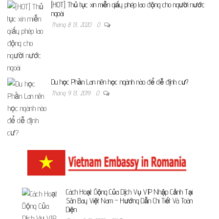
[HOT] Thủ tục xin miễn giấy phép lao động cho người nước
ngoài
Tháng 8 13, 2020
0
Du học Phần Lan nên học ngành nào để dễ định cư?
Tháng 9 13, 2019
0
Cách Hoạt Động Của Dịch Vụ VIP Nhập Cảnh Tại
Sân Bay Việt Nam – Hướng Dẫn Chi Tiết Và Toàn
Diện