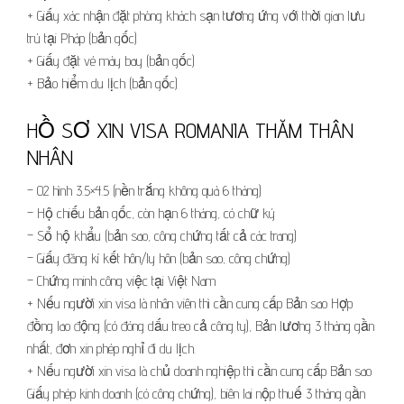
+ Giấy xác nhận đặt phòng khách sạn tương ứng với thời gian lưu
trú tại Pháp (bản gốc)
+ Giấy đặt vé máy bay (bản gốc)
+ Bảo hiểm du lịch (bản gốc)
HỒ SƠ XIN VISA ROMANIA THĂM THÂN
NHÂN
– 02 hình 3.5×4.5 (nền trắng không quá 6 tháng)
– Hộ chiếu bản gốc, còn hạn 6 tháng, có chữ ký
– Sổ hộ khẩu (bản sao, công chứng tất cả các trang)
– Giấy đăng kí kết hôn/ly hôn (bản sao, công chứng)
– Chứng minh công việc tại Việt Nam
+ Nếu người xin visa là nhân viên thì cần cung cấp Bản sao Hợp
đồng lao động (có đóng dấu treo cả công ty), Bản lương 3 tháng gần
nhất, đơn xin phép nghỉ đi du lịch.
+ Nếu người xin visa là chủ doanh nghiệp thì cần cung cấp Bản sao
Giấy phép kinh doanh (có công chứng), biên lai nộp thuế 3 tháng gần