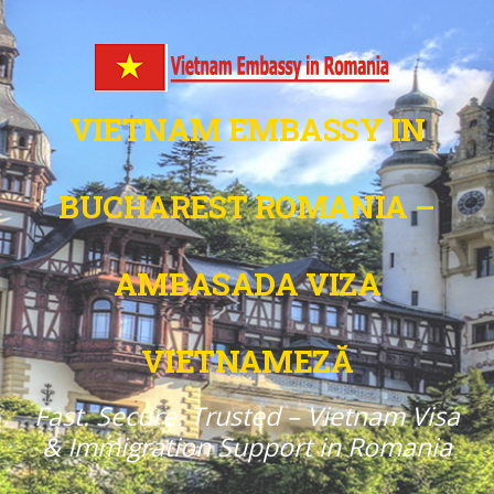
VIETNAM EMBASSY IN
BUCHAREST ROMANIA –
AMBASADA VIZA
VIETNAMEZĂ
Fast. Secure. Trusted – Vietnam Visa
& Immigration Support in Romania