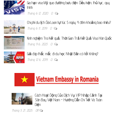
Gia hạn visa Mỹ qua đường bưu điện: Điều kiện, thủ tục, quy
trình
Tháng 6 12, 2020
0
Chi phí du lịch Đài Loan tự túc 5 ngày 4 đêm khoảng bao nhiêu?
Tháng 6 11, 2019
0
Kinh nghiệm Tra Kết quả, Thời Gian Trả Kết Quả Visa Hàn Quốc
Tháng 9 6, 2023
0
Giải đáp thắc mắc đi du học Nhật Bản có tốt không?
Tháng 12 6, 2019
0
Cách Hoạt Động Của Dịch Vụ VIP Nhập Cảnh Tại
Sân Bay Việt Nam – Hướng Dẫn Chi Tiết Và Toàn
Diện
Tháng 5 21, 2025
Off