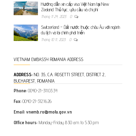
Hướng dẫn xin cấp visa Việt Nam tại New
Zealand Thủ tục, yêu cầu và chi phí
Tháng 11 24, 2023
0
Switzerland – Đất nước thuộc châu Âu với ngành
du lịch và tài chính phát triển
Tháng 10 11, 2023
0
VIETNAM EMBASSY ROMANIA ADDRESS
ADDRESS:
NO. 35, C.A. ROSETTI STREET, DISTRICT 2,
BUCHAREST, ROMANIA
Phone:
0040-21-311.03.34
Fax:
0040-21-312.16.26
Email: vnemb.ro@mofa.gov.vn
Office hours:
Monday-Friday 8:30 a.m. to 5:30 p.m