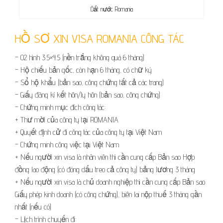
Đất nước Romania
HỒ SƠ XIN VISA ROMANIA CÔNG TÁC
– 02 hình 3.5×4.5 (nền trắng không quá 6 tháng)
– Hộ chiếu bản gốc, còn hạn 6 tháng, có chữ ký
– Sổ hộ khẩu (bản sao, công chứng tất cả các trang)
– Giấy đăng kí kết hôn/ly hôn (bản sao, công chứng)
– Chứng minh mục đích công tác:
+ Thư mời của công ty tại ROMANIA
+ Quyết định cử đi công tác của công ty tại Việt Nam
– Chứng minh công việc tại Việt Nam
+ Nếu người xin visa là nhân viên thì cần cung cấp Bản sao Hợp
đồng lao động (có đóng dấu treo cả công ty) bảng lương 3 tháng
+ Nếu người xin visa là chủ doanh nghiệp thì cần cung cấp Bản sao
Giấy phép kinh doanh (có công chứng), biên lai nộp thuế 3 tháng gần
nhất (nếu có)
– Lịch trình chuyến đi: