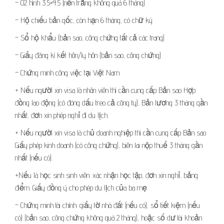
– 02 hình 3.5×4.5 (nền trắng không quá 6 tháng)
– Hộ chiếu bản gốc, còn hạn 6 tháng, có chữ ký
– Sổ hộ khẩu (bản sao, công chứng tất cả các trang)
– Giấy đăng kí kết hôn/ly hôn (bản sao, công chứng)
– Chứng minh công việc tại Việt Nam
+ Nếu người xin visa là nhân viên thì cần cung cấp Bản sao Hợp
đồng lao động (có đóng dấu treo cả công ty), Bản lương 3 tháng gần
nhất, đơn xin phép nghỉ đi du lịch.
+ Nếu người xin visa là chủ doanh nghiệp thì cần cung cấp Bản sao
Giấy phép kinh doanh (có công chứng), biên lai nộp thuế 3 tháng gần
nhất (nếu có).
+Nếu là học sinh sinh viên: xác nhận học tập, đơn xin nghỉ, bảng
điểm. Giấy đồng ý cho phép du lịch của ba mẹ.
– Chứng minh tài chính: giấy tờ nhà đất (nếu có), sổ tiết kiệm (nếu
có) (bản sao, công chứng không quá 2 tháng), hoặc số dư tài khoản