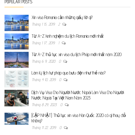
POPULAR POSTS
Xin visa Romania cần những giấy tờ gì?
Tháng 1 15, 2019
2
Từ A-Z kinh nghiệm du lịch Romania mới nhất
Tháng 1 17, 2019
1
Từ A-Z thủ tục xin visa du lịch Pháp mới nhất năm 2020
Tháng 6 9, 2020
0
Làm lý lịch tư pháp qua bưu điện như thế nào?
Tháng 4 10, 2019
0
Dịch Vụ Visa Cho Người Nước Ngoài Làm Visa Cho Người
Nước Ngoài Tại Việt Nam Năm 2023
Tháng 8 29, 2023
0
[CẬP NHẬT] Thủ tục xin visa Hàn Quốc 2020 có gì thay đổi
không?
Tháng 11 22, 2019
0