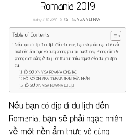
Romania 2019
Tháng 3 12, 2019
0
By
VIZA VIET NAM
Table of Contents
Nếu bạn có dịp đi du lịch đến Romania, bạn sẽ phải ngạc nhiên về
một nền ẩm thực vô cùng phong phú tại nước này. Phong cảnh &
phong cách sống ở đây luôn thu hút nhiều người đến du lịch định
cư.
HỒ SƠ XIN VISA ROMANIA CÔNG TÁC
HỒ SƠ XIN VISA ROMANIA THĂM THÂN NHÂN
HỒ SƠ XIN VISA ROMANIA DU LỊCH
Nếu bạn có dịp đi du lịch đến
Romania, bạn sẽ phải ngạc nhiên
về một nền ẩm thực vô cùng