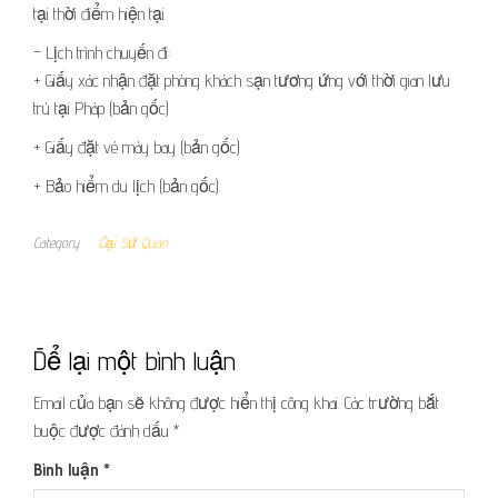
tại thời điểm hiện tại.
– Lịch trình chuyến đi:
+ Giấy xác nhận đặt phòng khách sạn tương ứng với thời gian lưu
trú tại Pháp (bản gốc)
+ Giấy đặt vé máy bay (bản gốc)
+ Bảo hiểm du lịch (bản gốc).
Category
Đại Sứ Quán
Để lại một bình luận
Email của bạn sẽ không được hiển thị công khai.
Các trường bắt
buộc được đánh dấu
*
Bình luận
*