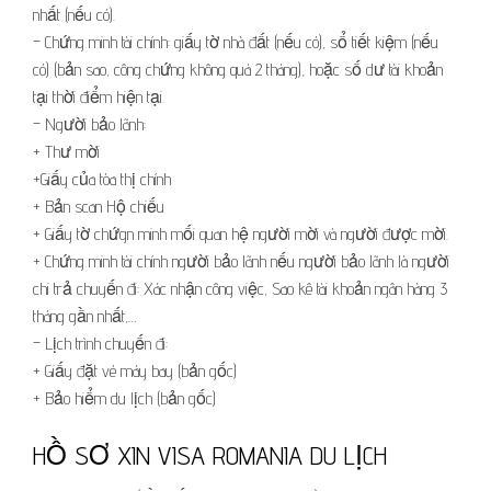
nhất (nếu có).
– Chứng minh tài chính: giấy tờ nhà đất (nếu có), sổ tiết kiệm (nếu
có) (bản sao, công chứng không quá 2 tháng), hoặc số dư tài khoản
tại thời điểm hiện tại.
– Người bảo lãnh:
+ Thư mời
+Giấy của tòa thị chính
+ Bản scan Hộ chiếu
+ Giấy tờ chứgn minh mối quan hệ người mời và người được mời.
+ Chứng minh tài chính người bảo lãnh nếu người bảo lãnh là người
chi trả chuyến đi: Xác nhận công việc, Sao kê tài khoản ngân hàng 3
tháng gần nhất,…
– Lịch trình chuyến đi:
+ Giấy đặt vé máy bay (bản gốc)
+ Bảo hiểm du lịch (bản gốc)
HỒ SƠ XIN VISA ROMANIA DU LỊCH