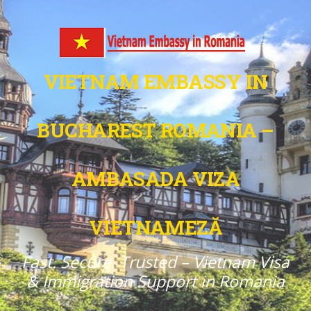
VIETNAM EMBASSY IN
BUCHAREST ROMANIA –
AMBASADA VIZA
VIETNAMEZĂ
Fast. Secure. Trusted – Vietnam Visa
& Immigration Support in Romania