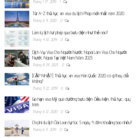
Tháng 1 17, 2019
1
Từ A-Z thủ tục xin visa du lịch Pháp mới nhất năm 2020
Tháng 6 9, 2020
0
Làm lý lịch tư pháp qua bưu điện như thế nào?
Tháng 4 10, 2019
0
Dịch Vụ Visa Cho Người Nước Ngoài Làm Visa Cho Người
Nước Ngoài Tại Việt Nam Năm 2023
Tháng 8 29, 2023
0
[CẬP NHẬT] Thủ tục xin visa Hàn Quốc 2020 có gì thay đổi
không?
Tháng 11 22, 2019
0
Gia hạn visa Mỹ qua đường bưu điện: Điều kiện, thủ tục, quy
trình
Tháng 6 12, 2020
0
Chi phí du lịch Đài Loan tự túc 5 ngày 4 đêm khoảng bao nhiêu?
Tháng 6 11, 2019
0