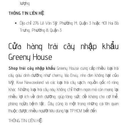
lượng
THÔNG TIN LIÊN HỆ
Địa chỉ: 276 Lê Văn Sỹ, Phường 14, Quận 3 hoặc 401 Hai Bà
Trưng, Phường 8, Quận 3
Cửa hàng trái cây nhập khẩu
Greeny House
Shop trái cây nhập khẩu
Greeny House cung cấp nhiều loại trái
cây giàu dinh dưỡng như cherry, táo Envy, nho đen không hạt của
Mỹ, Kiwi Newzealand và các loại trái cây sạch, nguồn gốc rõ ràng
khác. Những loại trái cây này không chỉ thơm ngon mà còn mang lại
nhiều lợi ích về dinh dưỡng, giúp tăng sức đề kháng cho cơ thể,
phòng ngừa bệnh tật… Đây cũng là một trong những cái tên quen
thuộc được nhiều người tiêu dùng tại TP.HCM biết đến.
THÔNG TIN LIÊN HỆ: