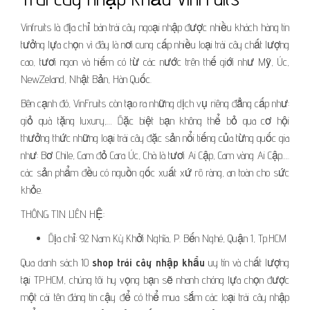
Vinfruits là địa chỉ bán trái cây ngoại nhập được nhiều khách hàng tin
tưởng lựa chọn vì đây là nơi cung cấp nhiều loại trái cây chất lượng
cao, tươi ngon và hiếm có từ các nước trên thế giới như Mỹ, Úc,
NewZeland, Nhật Bản, Hàn Quốc.
Bên cạnh đó, VinFruits còn tạo ra những dịch vụ riêng đẳng cấp như:
giỏ quà tặng luxury,… Đặc biệt bạn không thể bỏ qua cơ hội
thưởng thức những loại trái cây đặc sản nổi tiếng của từng quốc gia
như: Bơ Chile, Cam đỏ Cara Úc, Chà là tươi Ai Cập, Cam vàng Ai Cập….
các sản phẩm đều có nguồn gốc xuất xứ rõ ràng, an toàn cho sức
khỏe.
THÔNG TIN LIÊN HỆ:
Địa chỉ: 92 Nam Kỳ Khởi Nghĩa, P. Bến Nghé, Quận 1, Tp.HCM
Qua danh sách 10
shop trái cây nhập khẩu
uy tín và chất lượng
tại TP.HCM, chúng tôi hy vọng bạn sẽ nhanh chóng lựa chọn được
một cái tên đáng tin cậy để có thể mua sắm các loại trái cây nhập