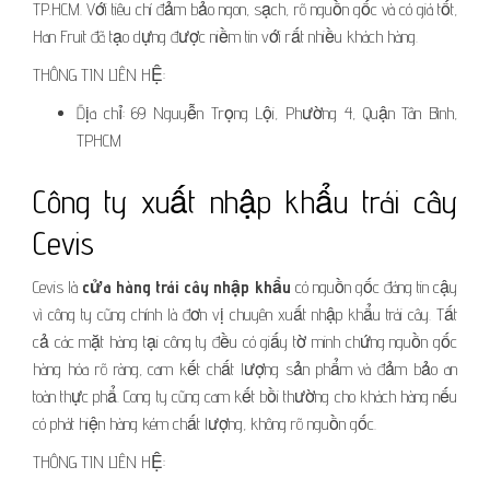
TP.HCM. Với tiêu chí đảm bảo ngon, sạch, rõ nguồn gốc và có giá tốt,
Han Fruit đã tạo dựng được niềm tin với rất nhiều khách hàng.
THÔNG TIN LIÊN HỆ:
Địa chỉ: 69 Nguyễn Trọng Lội, Phường 4, Quận Tân Bình,
TPHCM
Công ty xuất nhập khẩu trái cây
Cevis
Cevis là
cửa hàng trái cây nhập khẩu
có nguồn gốc đáng tin cậy
vì công ty cũng chính là đơn vị chuyên xuất nhập khẩu trái cây. Tất
cả các mặt hàng tại công ty đều có giấy tờ minh chứng nguồn gốc
hàng hóa rõ ràng, cam kết chất lượng sản phẩm và đảm bảo an
toàn thực phẩ. Cong ty cũng cam kết bồi thường cho khách hàng nếu
có phát hiện hàng kém chất lượng, không rõ nguồn gốc.
THÔNG TIN LIÊN HỆ: