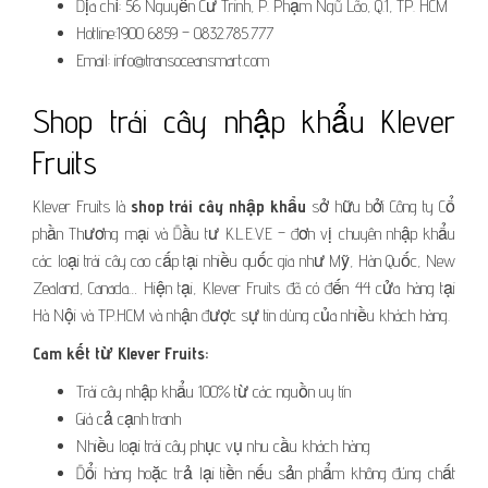
Địa chỉ: 56 Nguyễn Cư Trinh, P. Phạm Ngũ Lão, Q.1, TP. HCM
Hotline:1900 6859 – 0832.785.777
Email: info@transoceansmart.com
Shop trái cây nhập khẩu Klever
Fruits
Klever Fruits là
shop trái cây nhập khẩu
sở hữu bởi Công ty Cổ
phần Thương mại và Đầu tư K.L.E.V.E – đơn vị chuyên nhập khẩu
các loại trái cây cao cấp tại nhiều quốc gia như Mỹ, Hàn Quốc, New
Zealand, Canada… Hiện tại, Klever Fruits đã có đến 44 cửa hàng tại
Hà Nội và TP.HCM và nhận được sự tin dùng của nhiều khách hàng.
Cam kết từ Klever Fruits:
Trái cây nhập khẩu 100% từ các nguồn uy tín
Giá cả cạnh tranh
Nhiều loại trái cây phục vụ nhu cầu khách hàng
Đổi hàng hoặc trả lại tiền nếu sản phẩm không đúng chất