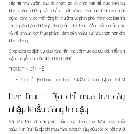
tiếp tại nhà vườn, sau đó chọn lọc và phân loại để đưa đến tay
khách hàng những sản phẩm chất lương. Sau một thời gian hoạt
động, công ty đã mở rộng thị trường và phân phối thêm các loại trái
cây ngoại nhập như Mỹ, Hàn Quốc, Thái Lan,… đảm bảo nguồn gốc
và vệ sinh an toàn thực phẩm, đem đến nhiều sự lựa chọn hơn cho
khách hàng.
Shop cũng có dịch vụ giao hàng tận nhà với mức giá ưu đãi, miễn phí
vận chuyển cho đơn từ 500.000 VNĐ.
THÔNG TIN LIÊN HỆ:
Địa chỉ: 10/6 Hoàng Hoa Thám, Phường 7, Bình Thạnh, TPHCM
Han Fruit – Địa chỉ mua trái cây
nhập khẩu đáng tin cậy
Với ưu điểm đa dạng về chủng loại, hàng hóa được nhập mỗi
ngày, Han Fruit là địa chỉ mua hàng đáng tin cậy của các bà nội trợ ở