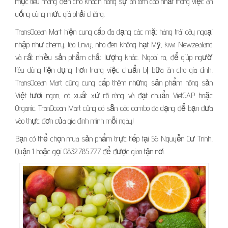
mục tiêu mang đến cho khách hàng sự an tâm cao nhất trong việc ăn
uống cùng mức giá phải chăng.
TransOcean Mart hiện cung cấp đa dạng các mặt hàng trái cây ngoại
nhập như cherry, táo Envy, nho đen không hạt Mỹ, kiwi Newzealand
và rất nhiều sản phẩm chất lượng khác. Ngoài ra, để giúp người
tiêu dùng tiện dụng hơn trong việc chuẩn bị bữa ăn cho gia đình,
TransOcean Mart cũng cung cấp thêm những sản phẩm nông sản
Việt tươi ngon, có xuất xứ rõ ràng và đạt chuẩn VietGAP hoặc
Organic. TranOcean Mart cũng có sẵn các combo đa dạng để bạn đưa
vào thực đơn của gia đình mình mỗi ngày!
Bạn có thể chọn mua sản phẩm trực tiếp tại 56 Nguyễn Cư Trinh,
Quận 1 hoặc gọi 0832.785.777 để được giao tận nơi.