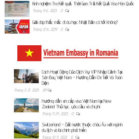
Kinh nghiệm Tra Kết quả, Thời Gian Trả Kết Quả Visa Hàn Quốc
Tháng 9 6, 2023
0
Giải đáp thắc mắc đi du học Nhật Bản có tốt không?
Tháng 12 6, 2019
0
Cách Hoạt Động Của Dịch Vụ VIP Nhập Cảnh Tại
Sân Bay Việt Nam – Hướng Dẫn Chi Tiết Và Toàn
Diện
Tháng 5 21, 2025
Off
Hướng dẫn xin cấp visa Việt Nam tại New
Zealand Thủ tục, yêu cầu và chi phí
Tháng 11 24, 2023
0
Switzerland – Đất nước thuộc châu Âu với ngành
du lịch và tài chính phát triển
Tháng 10 11, 2023
0