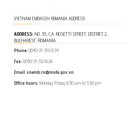
VIETNAM EMBASSY ROMANIA ADDRESS
ADDRESS:
NO. 35, C.A. ROSETTI STREET, DISTRICT 2,
BUCHAREST, ROMANIA
Phone:
0040-21-311.03.34
Fax:
0040-21-312.16.26
Email: vnemb.ro@mofa.gov.vn
Office hours:
Monday-Friday 8:30 a.m. to 5:30 p.m