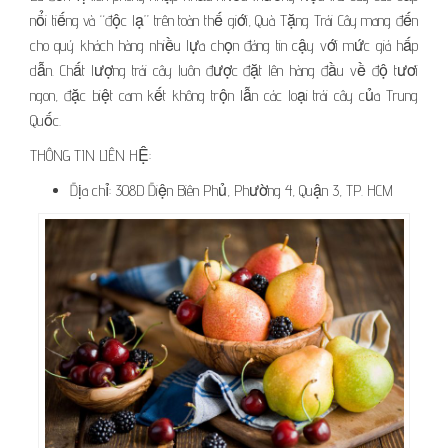
nổi tiếng và “độc lạ” trên toàn thế giới, Quà Tặng Trái Cây mang đến
cho quý khách hàng nhiều lựa chọn đáng tin cậy với mức giá hấp
dẫn. Chất lượng trái cây luôn được đặt lên hàng đầu về độ tươi
ngon, đặc biệt cam kết không trộn lẫn các loại trái cây của Trung
Quốc.
THÔNG TIN LIÊN HỆ:
Địa chỉ: 308D Điện Biên Phủ, Phường 4, Quận 3, TP. HCM