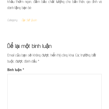
khẩu thơm ngon, đảm bảo chất lượng cho bản thân, gia đình và
dành tặng bạn bè.
Category
Đại Sứ Quán
Để lại một bình luận
Email của bạn sẽ không được hiển thị công khai.
Các trường bắt
buộc được đánh dấu
*
Bình luận
*