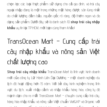
chọn lọc các loại thực phẩm sử dụng cho cả gia đình, và trái cây
ngoại nhập đang là một trong những mặt hàng được săn lùng nhất
do chất lượng đảm bảo, nguồn gốc rõ ràng, độ thơm ngon và đa
dạng sản phẩm. Dưới đây sẽ là danh sách 10
shop trái cây nhập
khẩu
uy tín tại TP.HCM, mời bạn cùng tham khảo!
TransOcean Mart – Cung cấp trái
cây nhập khẩu và nông sản Việt
chất lượng cao
Shop trái cây nhập khẩu
TransOcean Mart là lĩnh vực kinh doanh
mới của công ty Lữ Hành Liên Đại Dương – một doanh nghiệp du
lịch đã hoạt động hơn 15 năm. Với bề dày kinh nghiệm trong lĩnh
vực du lịch, xuất nhập cảnh và nhập khẩu hàng hóa, công ty đã
mạnh dạn cho ra mắt TransOcean Mart – chuyên cung cấp trái cây,
hàng hóa nhập khẩu và nông sản Việt chuẩn VietGAP và Organic với