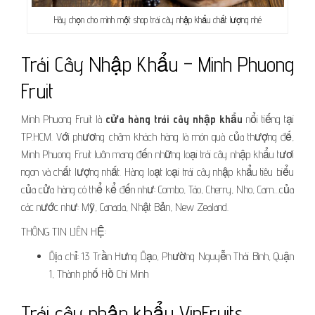
Hãy chọn cho mình một shop trái cây nhập khẩu chất lượng nhé
Trái Cây Nhập Khẩu – Minh Phuong
Fruit
Minh Phuong Fruit là
cửa hàng trái cây nhập khẩu
nổi tiếng tại
TP.HCM. Với phương châm khách hàng là món quà của thượng đế,
Minh Phuong Fruit luôn mang đến những loại trái cây nhập khẩu tươi
ngon và chất lượng nhất. Hàng loạt loại trái cây nhập khẩu tiêu biểu
của cửa hàng có thể kể đến như: Combo, Táo, Cherry, Nho, Cam…của
các nước như: Mỹ, Canada, Nhật Bản, New Zealand.
THÔNG TIN LIÊN HỆ:
Địa chỉ: 13 Trần Hưng Đạo, Phường Nguyễn Thái Bình, Quận
1, Thành phố Hồ Chí Minh
Trái cây nhập khẩu VinFruits