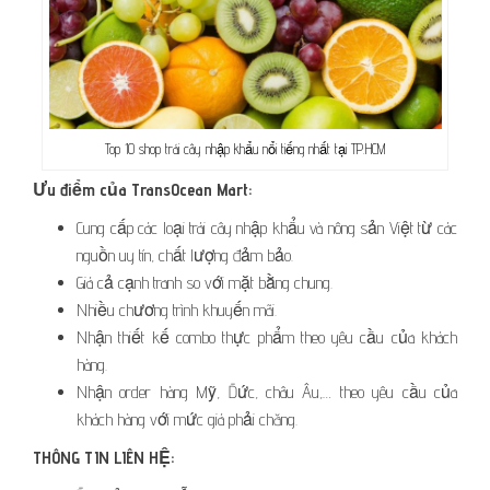
Top 10 shop trái cây nhập khẩu nổi tiếng nhất tại TP.HCM
Ưu điểm của TransOcean Mart:
Cung cấp các loại trái cây nhập khẩu và nông sản Việt từ các
nguồn uy tín, chất lượng đảm bảo.
Giá cả cạnh tranh so với mặt bằng chung.
Nhiều chương trình khuyến mãi.
Nhận thiết kế combo thực phẩm theo yêu cầu của khách
hàng.
Nhận order hàng Mỹ, Đức, châu Âu,… theo yêu cầu của
khách hàng với mức giá phải chăng.
THÔNG TIN LIÊN HỆ: