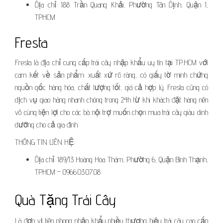
Địa chỉ: 188 Trần Quang Khải, Phường Tân Định, Quận 1,
TPHCM
Fresta
Fresta là địa chỉ cung cấp trái cây nhập khẩu uy tín tại TP.HCM với
cam kết về sản phẩm: xuất xứ rõ ràng, có giấy tờ minh chứng
nguồn gốc hàng hóa, chất lượng tốt, giá cả hợp lý. Fresta cũng có
dịch vụ giao hàng nhanh chóng trong 24h từ khi khách đặt hàng nên
vô cùng tiện lợi cho các bà nội trợ muốn chọn mua trái cây giàu dinh
dưỡng cho cả gia đình.
THÔNG TIN LIÊN HỆ:
Địa chỉ: 189/13 Hoàng Hoa Thám, Phường 6, Quận Bình Thạnh,
TPHCM – 0966.03.07.08
Quà Tặng Trái Cây
Là đơn vị tiên phong nhập khẩu nhiều thương hiệu trái cây cao cấp