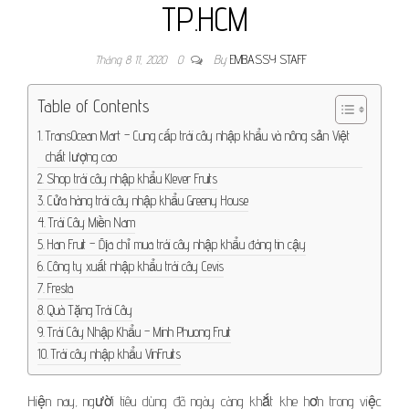
TP.HCM
Tháng 8 11, 2020
0
By
EMBASSY STAFF
Table of Contents
TransOcean Mart – Cung cấp trái cây nhập khẩu và nông sản Việt
chất lượng cao
Shop trái cây nhập khẩu Klever Fruits
Cửa hàng trái cây nhập khẩu Greeny House
Trái Cây Miền Nam
Han Fruit – Địa chỉ mua trái cây nhập khẩu đáng tin cậy
Công ty xuất nhập khẩu trái cây Cevis
Fresta
Quà Tặng Trái Cây
Trái Cây Nhập Khẩu – Minh Phuong Fruit
Trái cây nhập khẩu VinFruits
Hiện nay, người tiêu dùng đã ngày càng khắt khe hơn trong việc