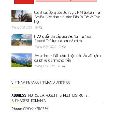
Cách Hoạt Động Của Dịch Vụ VIP Nhập Cảnh Tại
Sân Bay Việt Nam – Hướng Dẫn Chi Tiết Và Toàn
Diện
Tháng 5 21, 2025
Off
Hướng dẫn xin cấp visa Việt Nam tại New
Zealand Thủ tục, yêu cầu và chi phí
Tháng 11 24, 2023
0
Switzerland – Đất nước thuộc châu Âu với ngành
du lịch và tài chính phát triển
Tháng 10 11, 2023
0
VIETNAM EMBASSY ROMANIA ADDRESS
ADDRESS:
NO. 35, C.A. ROSETTI STREET, DISTRICT 2,
BUCHAREST, ROMANIA
Phone:
0040-21-311.03.34