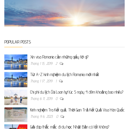
POPULAR POSTS
Xin visa Romania cần những giấy tờ gì?
Tháng 1 15, 2019
2
Từ A-Z kinh nghiệm du lịch Romania mới nhất
Tháng 1 17, 2019
1
Chi phí du lịch Đài Loan tự túc 5 ngày 4 đêm khoảng bao nhiêu?
Tháng 6 11, 2019
0
Kinh nghiệm Tra Kết quả, Thời Gian Trả Kết Quả Visa Hàn Quốc
Tháng 9 6, 2023
0
Giải đáp thắc mắc đi du học Nhật Bản có tốt không?