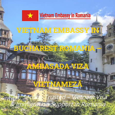
VIETNAM EMBASSY IN
BUCHAREST ROMANIA –
AMBASADA VIZA
VIETNAMEZĂ
Fast. Secure. Trusted – Vietnam Visa
& Immigration Support in Romania