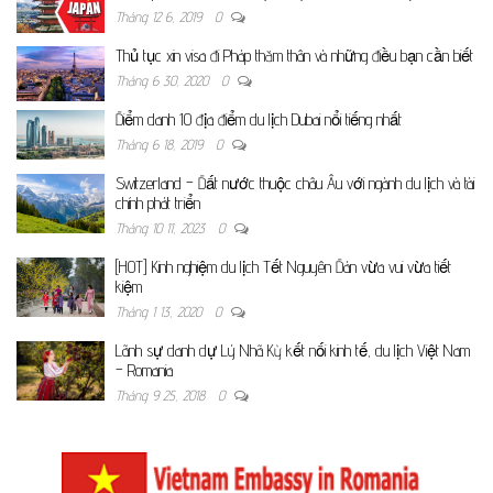
Tháng 12 6, 2019
0
Thủ tục xin visa đi Pháp thăm thân và những điều bạn cần biết
Tháng 6 30, 2020
0
Điểm danh 10 địa điểm du lịch Dubai nổi tiếng nhất
Tháng 6 18, 2019
0
Switzerland – Đất nước thuộc châu Âu với ngành du lịch và tài
chính phát triển
Tháng 10 11, 2023
0
[HOT] Kinh nghiệm du lịch Tết Nguyên Đán vừa vui vừa tiết
kiệm
Tháng 1 13, 2020
0
Lãnh sự danh dự Lý Nhã Kỳ kết nối kinh tế, du lịch Việt Nam
– Romania
Tháng 9 25, 2018
0