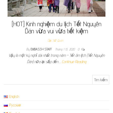
[HOT] Kinh nghiệm du lịch Tết Nguyên
Đán vừa vui vừa tiết kiệm
Đại Sứ Quán
By
EMBASSY STAFF
Tháng 1 13, 2020
0
Vậy là một kỳ nghỉ dài nhất trong năm – Tết âm lịch (Tết Nguyên
Đán) nữa lại sắp đến.…
Continue Reading
Tìm kiếm cho:
English
Русский