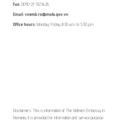
Fax:
0040-21-312.16.26
Email: vnemb.ro@mofa.gov.vn
Office hours:
Monday-Friday 8:30 a.m. to 5:30 p.m
Disclaimers: This is information of The Vietnam Embassy in
Romania, it is provided for information and service purpose