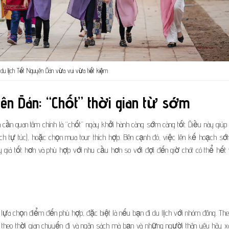
 du lịch Tết Nguyên Đán vừa vui vừa tiết kiệm
yên Đán: “Chốt” thời gian từ sớm
cần quan tâm chính là “chốt” ngày khởi hành càng sớm càng tốt. Điều này giúp
lịch tự túc), hoặc chọn mua tour thích hợp. Bên cạnh đó, việc lên kế hoạch s
giá tốt hơn và phù hợp với nhu cầu hơn so với đợi đến giờ chót có thể hết 
p
 là lựa chọn điểm đến phù hợp, đặc biệt là nếu bạn đi du lịch với nhóm đông. Th
 theo thời gian chuyến đi và ngân sách mà bạn và những người thân yêu hãy x