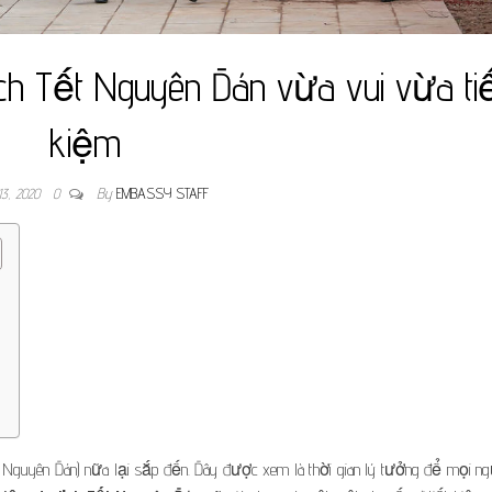
ịch Tết Nguyên Đán vừa vui vừa ti
kiệm
13, 2020
0
By
EMBASSY STAFF
t Nguyên Đán) nữa lại sắp đến. Đây được xem là thời gian lý tưởng để mọi ng