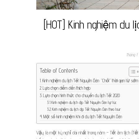
[HOT] Kinh nghiệm du l
Tháng 1 
Table of Contents
Kinh nghiệm du lịch Tết Nguyên Đán: “Chốt” thời gian từ sớm
Lựa chọn điểm đến thích hợp
Lựa chọn hình thức cho chuyến du lịch Tết 2020
Kinh nghiệm du lịch dịp Tết Nguyên Đán tự túc
Kinh nghiệm du lịch dịp Tết Nguyên Đán theo tour
Một số kinh nghiệm khi đi du lịch Tết Nguyên Đán
Vậy là một kỳ nghỉ dài nhất trong năm – Tết âm lịch (Tế