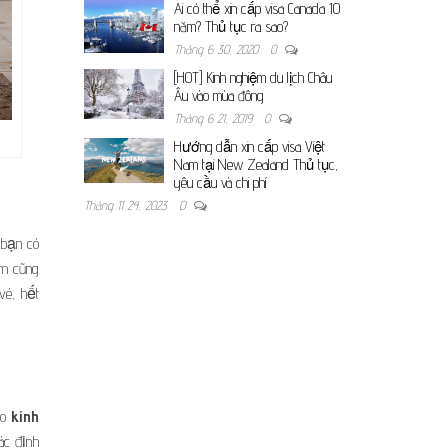
Ai có thể xin cấp visa Canada 10
năm? Thủ tục ra sao?
Tháng 6 30, 2020
0
[HOT] Kinh nghiệm du lịch Châu
Âu vào mùa đông
Tháng 6 21, 2019
0
Hướng dẫn xin cấp visa Việt
Nam tại New Zealand Thủ tục,
yêu cầu và chi phí
Tháng 11 24, 2023
0
 bạn có
ớm cũng
vé, hết
eo
kinh
ác định