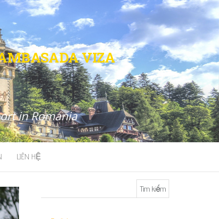
 AMBASADA VIZA
port in Romania
N
LIÊN HỆ
Tìm kiếm cho: