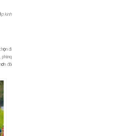
ệp kinh
chọn đi
, phòng
hơn đôi