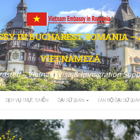
SY IN BUCHAREST ROMANIA –
VIETNAMEZĂ
Trusted – Vietnam Visa & Immigration Sup
DỊCH VỤ TRỰC TUYẾN
ĐẠI SỨ QUÁN
CÁN BỘ ĐẠI SỨ QUÁ