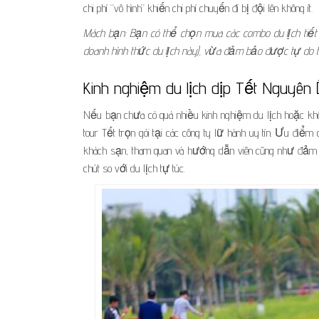
chi phí “vô hình” khiến chi phí chuyến đi bị đội lên không ít.
Mách bạn: Bạn có thể chọn mua các combo du lịch tiế
doanh hình thức du lịch này), vừa đảm bảo được tự do th
Kinh nghiệm du lịch dịp Tết Nguyên 
Nếu bạn chưa có quá nhiều kinh nghiệm du lịch hoặc khôn
tour Tết trọn gói tại các công ty lữ hành uy tín. Ưu điểm
khách sạn, tham quan và hướng dẫn viên cũng như đảm bả
chút so với du lịch tự túc.