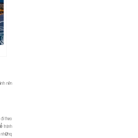
ình nên
đi theo
ể tránh
m những