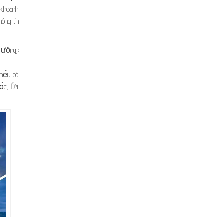
“khoanh
ông tin
dưỡng);
 nếu có
ốc, Đài