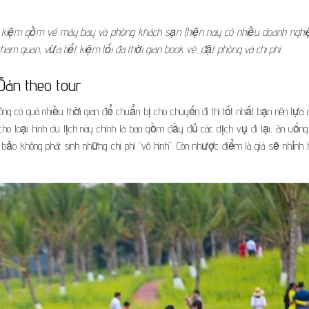
t kiệm gồm vé máy bay và phòng khách sạn (hiện nay có nhiều doanh nghi
am quan, vừa tiết kiệm tối đa thời gian book vé, đặt phòng và chi phí.
Đán theo tour
g có quá nhiều thời gian để chuẩn bị cho chuyến đi thì tốt nhất bạn nên lựa 
 cho loại hình du lịch này chính là bao gồm đầy đủ các dịch vụ đi lại, ăn uống
o không phát sinh những chi phí “vô hình”. Còn nhược điểm là giá sẽ nhỉnh 