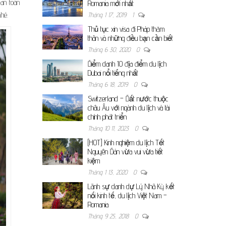
an toàn
Romania mới nhất
hé.
Tháng 1 17, 2019
1
Thủ tục xin visa đi Pháp thăm
thân và những điều bạn cần biết
Tháng 6 30, 2020
0
Điểm danh 10 địa điểm du lịch
Dubai nổi tiếng nhất
Tháng 6 18, 2019
0
Switzerland – Đất nước thuộc
châu Âu với ngành du lịch và tài
chính phát triển
Tháng 10 11, 2023
0
[HOT] Kinh nghiệm du lịch Tết
Nguyên Đán vừa vui vừa tiết
kiệm
Tháng 1 13, 2020
0
Lãnh sự danh dự Lý Nhã Kỳ kết
nối kinh tế, du lịch Việt Nam –
Romania
Tháng 9 25, 2018
0