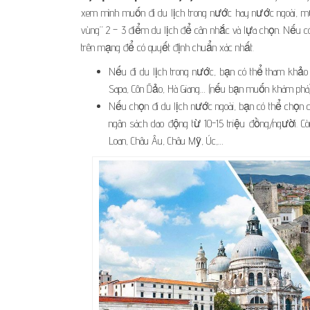
xem mình muốn đi du lịch trong nước hay nước ngoài, m
vùng” 2 – 3 điểm du lịch để cân nhắc và lựa chọn. Nếu có
trên mạng để có quyết định chuẩn xác nhất.
Nếu đi du lịch trong nước, bạn có thể tham khả
Sapa, Côn Đảo, Hà Giang… (nếu bạn muốn khám phá)
Nếu chọn đi du lịch nước ngoài, bạn có thể chọn 
ngân sách dao động từ 10-15 triệu đồng/người. C
Loan, Châu Âu, Châu Mỹ, Úc,…