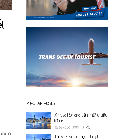
ết
POPULAR POSTS
Xin visa Romania cần những giấy
tờ gì?
Tháng 1 15, 2019
2
ười lên
Từ A-Z kinh nghiệm du lịch