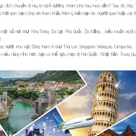
ục đích chuyến đi này là nghỉ dưỡng, khám phá hay mua sắm? Sau đó, hãy 
 thời gian, bạn cũng nên tham khảo thêm ý kiến bạn bè, người quen hoặc các th
o một số nơi như: Nha Trang, Đà Lạt, Phú Quốc, Đà Nẵng,… (nếu muốn nghỉ 
.
các nước khu vực Đông Nam Á như Thái Lan, Singapore, Malaysia, Campuchia,…
òn nếu rủng rỉnh hơn, bạn có thể lựa chọn đi Hàn Quốc, Nhật Bản, Trung Qu