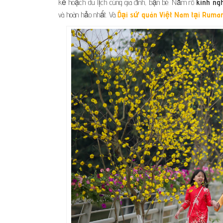
kế hoạch du lịch cùng gia đình, bạn bè. Nắm rõ
kinh ng
và hoàn hảo nhất. Và
Đại sứ quán Việt Nam tại Ruman