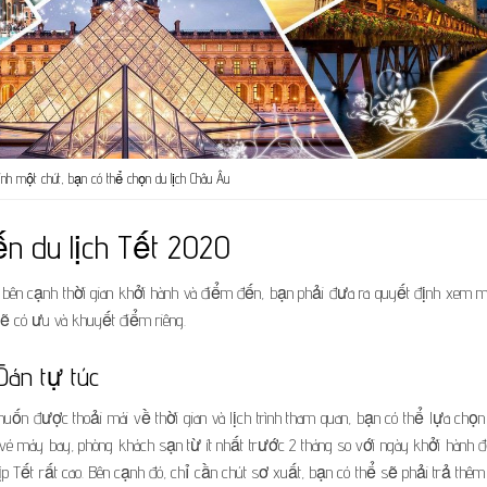
nh một chút, bạn có thể chọn du lịch Châu Âu
n du lịch Tết 2020
à bên cạnh thời gian khởi hành và điểm đến, bạn phải đưa ra quyết định xem m
 sẽ có ưu và khuyết điểm riêng.
Đán tự túc
uốn được thoải mái về thời gian và lịch trình tham quan, bạn có thể lựa chọn 
 vé máy bay, phòng khách sạn từ ít nhất trước 2 tháng so với ngày khởi hành đ
ịp Tết rất cao. Bên cạnh đó, chỉ cần chút sơ xuất, bạn có thể sẽ phải trả thê