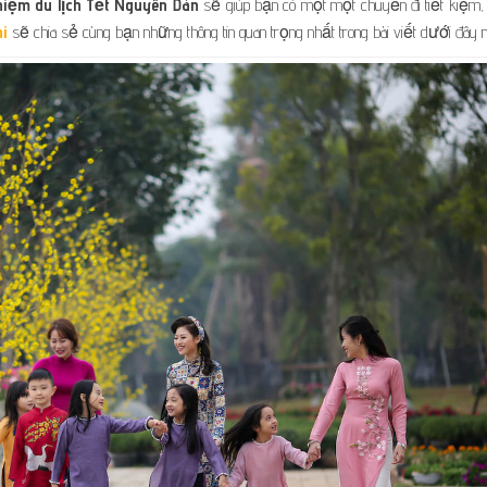
hiệm du lịch Tết Nguyên Đán
sẽ giúp bạn có một một chuyến đi tiết kiệm, 
i
sẽ chia sẻ cùng bạn những thông tin quan trọng nhất trong bài viết dưới đây n