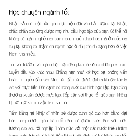
Học chuyên ngành tốt
Nhật Bản có một nền giáo dục hiện đại và chất lượng tại Nhật,
chắc chắn đáp ứng được mọi nhu cầu học tập của bạn. Có thể nói
không có ngành nghề nào bạn mong muốn theo học mà ở quốc gia
này lại không có, thậm chí ngành học ở đây còn đa dạng hơn ở Việt
Nam khá nhiều.
Tùy vào trường và ngành học bạn đăng ký mà sẽ có những cách xét
tuyển đầu vào khác nhau. Chẳng hạn như xét học bạ, phỏng vấn
hoặc thi tuyển đầu vào. Mục tiêu đầu tiên được đặt ra khi đào tạo là
sát với thực tiễn. Bên cạnh đó trong suốt quá trình học tập, bạn cũng
thường xuyên được thực tập, tiếp cận với thực tế, giúp bạn không
bị bỡ ngỡ khi tìm việc làm sau này.
Tấm bằng tại Nhật dĩ nhiên sẽ được đánh giá cao hơn bằng đại
học trong nước, giúp bạn dễ dàng có được việc làm với mức
lương cao sau tốt nghiệp. Thêm nữa với một đất nước thiếu trầm
trọng nhân lực như Nhật Bản thì cơ hội định cư tại Nhật sau tốt