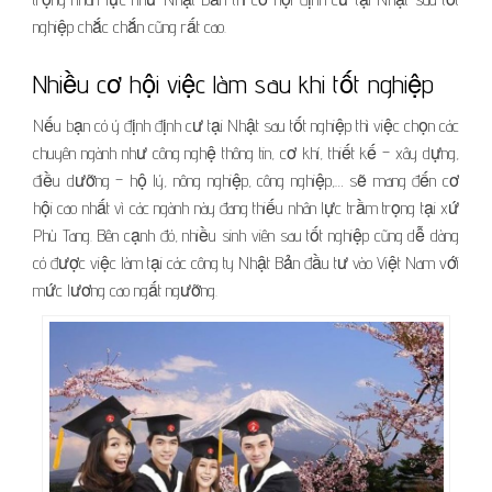
nghiệp chắc chắn cũng rất cao.
Nhiều cơ hội việc làm sau khi tốt nghiệp
Nếu bạn có ý định định cư tại Nhật sau tốt nghiệp thì việc chọn các
chuyên ngành như công nghệ thông tin, cơ khí, thiết kế – xây dựng,
điều dưỡng – hộ lý, nông nghiệp, công nghiệp,… sẽ mang đến cơ
hội cao nhất vì các ngành này đang thiếu nhân lực trầm trọng tại xứ
Phù Tang. Bên cạnh đó, nhiều sinh viên sau tốt nghiệp cũng dễ dàng
có được việc làm tại các công ty Nhật Bản đầu tư vào Việt Nam với
mức lương cao ngất ngưỡng.