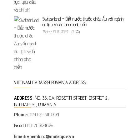
Switzerland – Đất nước thuộc châu Âu với ngành
du lịch và tài chính phát triển
Tháng 10 11, 2023
0
VIETNAM EMBASSY ROMANIA ADDRESS
ADDRESS:
NO. 35, C.A. ROSETTI STREET, DISTRICT 2,
BUCHAREST, ROMANIA
Phone:
0040-21-311.03.34
Fax:
0040-21-312.16.26
Email: vnemb.ro@mofa.gov.vn