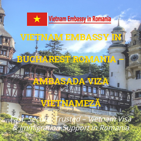
VIETNAM EMBASSY IN
BUCHAREST ROMANIA –
AMBASADA VIZA
VIETNAMEZĂ
Fast. Secure. Trusted – Vietnam Visa
& Immigration Support in Romania