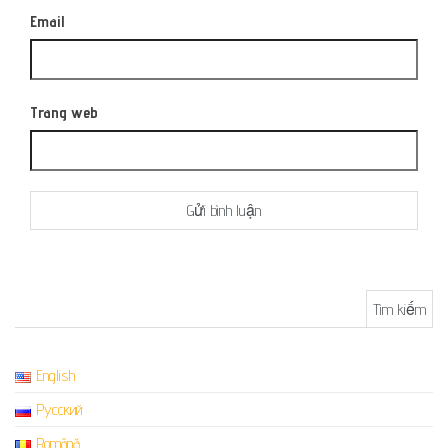
Email
Trang web
Tìm kiếm cho:
English
Русский
Română