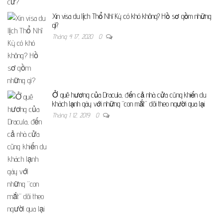
Xin visa du lịch Thổ Nhĩ Kỳ có khó không? Hồ sơ gồm những
gì?
Tháng 4 17, 2020
0
Ở quê hương của Dracula, đến cả nhà cửa cũng khiến du
khách lạnh gáy với những “con mắt” dõi theo người qua lại
Tháng 1 12, 2019
0