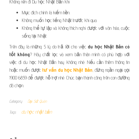
Không nên đi Du học Nhật Bản khi:
Mục đích chính là kiếm tiền.
Không muốn học tiếng Nhật trước khi qua.
Không thể tự lập và không thích nghi được với văn hóa, cuộc
sống tại Nhật.
Trên đây là những 5 lý do trả lời cho việc
du học Nhật Bản có
tốt không
? Hãy chắt lọc và xem bản thân mình có phù hợp với
việc đi du học Nhật Bản hay không nhé. Nếu cần thêm thông tin
hoặc muốn được
tư vấn du học Nhật Bản
, đừng ngần ngại gọi
1900 6859 để được hỗ trợ nhé. Chúc bạn thành công trên con đường
đã chọn.
Category
Đại Sứ Quán
du học nhật bản
Tags