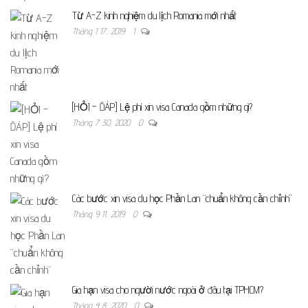
Từ A-Z kinh nghiệm du lịch Romania mới nhất
Tháng 1 17, 2019
1
[HỎI – ĐÁP] Lệ phí xin visa Canada gồm những gì?
Tháng 7 30, 2020
0
Các bước xin visa du học Phần Lan “chuẩn không cần chỉnh”
Tháng 9 11, 2019
0
Gia hạn visa cho người nước ngoài ở đâu tại TPHCM?
Tháng 4 8, 2020
0