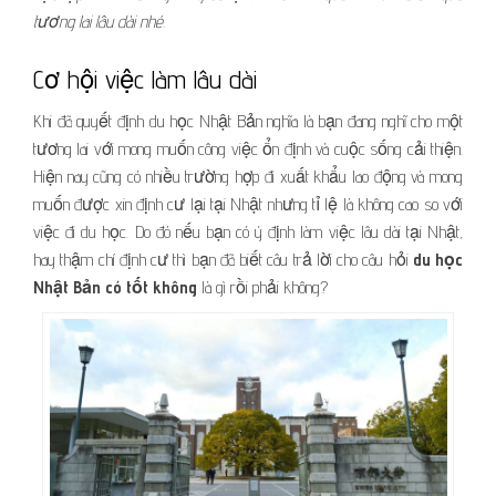
tương lai lâu dài nhé.
Cơ hội việc làm lâu dài
Khi đã quyết định du học Nhật Bản nghĩa là bạn đang nghĩ cho một
tương lai với mong muốn công việc ổn định và cuộc sống cải thiện.
Hiện nay cũng có nhiều trường hợp đi xuất khẩu lao động và mong
muốn được xin định cư lại tại Nhật nhưng tỉ lệ là không cao so với
việc đi du học. Do đó nếu bạn có ý định làm việc lâu dài tại Nhật,
hay thậm chí định cư thì bạn đã biết câu trả lời cho câu hỏi
du học
Nhật Bản có tốt không
là gì rồi phải không?