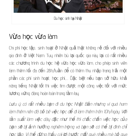
Du học sinh tại Nhật
Vừa học vừa làm
Chi phí học tập, sinh hoạt ở Nhật quả thật không rẻ đối với nhiều
gia đình ở Việt Nam. Tuy nhiên bù lại quốc gia này lại có rất nhiều
các chương trình du học hệ vừa học vừa làm, cho phép sinh viên
làm thêm tối đa đến 28h/tuần để có thêm thu nhập trang trải một
phần các phí sinh hoạt, học phí,… Đặc biệt nếu bạn sở hữu khả
năng tiếng Nhật tốt thì việc tìm được một công việc tốt với mức
lương xứng đáng hoàn toàn trong tầm tay.
Lưu ý: có rất nhiều bạn đi du học Nhật Bản nhưng vì quá ham
làm thêm nên đã bỏ bê việc học để đi làm thêm trên 10h/ngày. Với
tần suất làm việc dày đặc như thế thì chắc chắn việc học của
bạn sẽ bị ảnh hưởng nghiêm trọng và bạn sẽ có thể bị đình chỉ
học tập. Vì thế đừng thấy cái lợi trước mắt quá nhiều mà bỏ qua