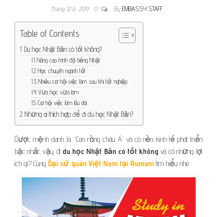
Tháng 12 6, 2019
0
By
EMBASSY STAFF
Table of Contents
Du học Nhật Bản có tốt không?
Nâng cao trình độ tiếng Nhật
Học chuyên ngành tốt
Nhiều cơ hội việc làm sau khi tốt nghiệp
Vừa học vừa làm
Cơ hội việc làm lâu dài
Những ai thích hợp để đi du học Nhật Bản?
Được mệnh danh là “Con rồng châu Á” và có nền kinh tế phát triển
bậc nhất, vậy đi
du học Nhật Bản có tốt không
và có những lợi
ích gì? Cùng
Đại sứ quán Việt Nam tại Rumani
tìm hiểu nhé.