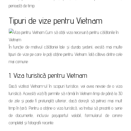
perioadă de timp.
Tipuri de vize pentru Vietnam
În funcție de motivul călătoriei tale și durata șederii, există mai multe
tipuri de vize pe care le poți obține pentru Vietnam. Iată câteva dintre cele
mai comune:
1. Viza turistică pentru Vietnam
Dacă vizitezi Vietnam-ul în scopuri turistice, vei avea nevoie de o viza
turistică. Această viză îți permite să rămâi în Vietnam timp de până la 30
de zile și poate fi prelungită ulterior, dacă dorești să petreci mai mult
timp în țară. Pentru a obține o viza turistică, va trebui să prezinti o serie
de documente, inclusiv pașaportul valabil, formularul de cerere
completat și fotografii recente.