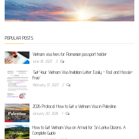
POPULAR POSTS
Vietnam visa fees for Romanian passport holder
June 18, 2023
3
“Get Your Vietnam Visa Invitation Letter Easily – Fast and Hassle-
Free”
February 13, 2023
2
2026 Protocol: How to Get a Vietnam Visa in Palestine
January 30, 2026
1
How to Get Vietnam Visa on Arrival for Sri Lanka Citizens: A
Complete Guide