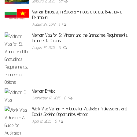
January 2, 2025
Off
Vietnam Embassy in Bulgaria – посолство във Виетнам в
България
August 24, 2019
1
Vietnam Visa for St. Vincent and the Grenadines Requirements,
Process & Options
August 17, 2023
0
Vietnam E-Visa
September 17, 2023
0
Work Visa Vietnam – A Guide for Australian Professionals and
Expats Seeking Opportunities Abroad
April 12, 2025
0