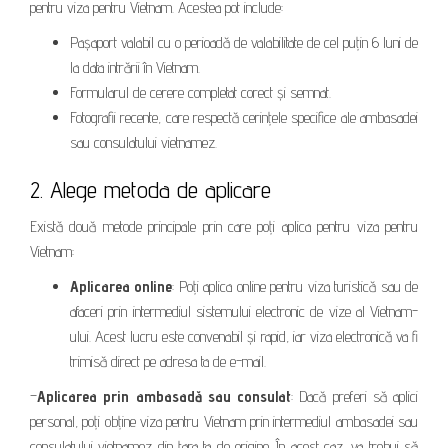
pentru viza pentru Vietnam. Acestea pot include:
Pașaport valabil cu o perioadă de valabilitate de cel puțin 6 luni de
la data intrării în Vietnam.
Formularul de cerere completat corect și semnat.
Fotografii recente, care respectă cerințele specifice ale ambasadei
sau consulatului vietnamez.
2. Alege metoda de aplicare
Există două metode principale prin care poți aplica pentru viza pentru
Vietnam:
Aplicarea online
: Poți aplica online pentru viza turistică sau de
afaceri prin intermediul sistemului electronic de vize al Vietnam-
ului. Acest lucru este convenabil și rapid, iar viza electronică va fi
trimisă direct pe adresa ta de e-mail.
–
Aplicarea prin ambasadă sau consulat
: Dacă preferi să aplici
personal, poți obține viza pentru Vietnam prin intermediul ambasadei sau
consulatului vietnamez din țara ta de origine. În acest caz, va trebui să