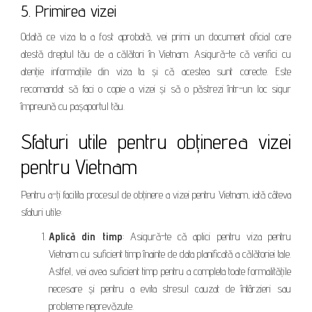
5. Primirea vizei
Odată ce viza ta a fost aprobată, vei primi un document oficial care
atestă dreptul tău de a călători în Vietnam. Asigură-te că verifici cu
atenție informațiile din viza ta și că acestea sunt corecte. Este
recomandat să faci o copie a vizei și să o păstrezi într-un loc sigur
împreună cu pașaportul tău.
Sfaturi utile pentru obținerea vizei
pentru Vietnam
Pentru a-ți facilita procesul de obținere a vizei pentru Vietnam, iată câteva
sfaturi utile:
Aplică din timp
: Asigură-te că aplici pentru viza pentru
Vietnam cu suficient timp înainte de data planificată a călătoriei tale.
Astfel, vei avea suficient timp pentru a completa toate formalitățile
necesare și pentru a evita stresul cauzat de întârzieri sau
probleme neprevăzute.