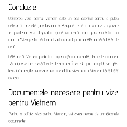
Concluzie
Obținerea vizei pentru Vietnam este un pas esențial pentru a putea
călători în această țară fascinantă. Asigură-te că te informezi cu privire
la tipurile de vize disponibile și că urmezi întreaga procedură într-un
mod co*Viza pentru Vietnam: Ghid complet pentru călătorii fără bătăi de
cap*
Călătoria în Vietnam poate fi o experiență memorabilă, dar este important
să obții viza necesară înainte de a pleca. În acest ghid complet, vei găsi
toate informațiile necesare pentru a obține viza pentru Vietnam fără bătăi
de cap.
Documentele necesare pentru viza
pentru Vietnam
Pentru a solicita viza pentru Vietnam, vei avea nevoie de următoarele
documente: