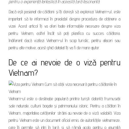
pentru o experiență fantastică în această țară fascinantă.
Dacă ești pasionat de călătorii și îți dorești să explorezi Vietnam-ul, este
important să te informezi în prealabil despre procedura de obținere a
vizei. Acest articol îți va oferi toate informațiile necesare despre viza
pentru Vietnam, astfel încât să poți planifica cu succes călătoria.
Indiferent dacă vizitezi Vietnam-ul în scop turistic, pentru afaceri sau
pentru alte motive, acest ghid detaliat îți va fi de mare ajutor.
De ce ai nevoie de o viză pentru
Vietnam?
Vietnam-ul este o destinație populară printre turiști datorită frumuseții
sale naturale, culturii bogate și patrimoniului istoric. Pentru a călători în
Vietnam, majoritatea cetățenilor străini au nevoie de o viză valabilă. Viza
pentru Vietnam este un document oficial emis de autoritățile vietnameze,
care îți permite să intri în țară și să rămâi acolo pentru o anumită