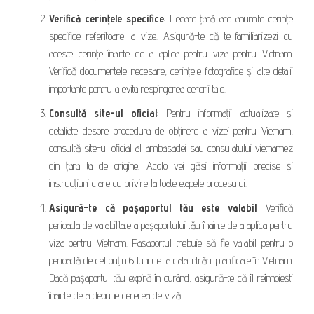
Verifică cerințele specifice
: Fiecare țară are anumite cerințe
specifice referitoare la vize. Asigură-te că te familiarizezi cu
aceste cerințe înainte de a aplica pentru viza pentru Vietnam.
Verifică documentele necesare, cerințele fotografice și alte detalii
importante pentru a evita respingerea cererii tale.
Consultă site-ul oficial
: Pentru informații actualizate și
detaliate despre procedura de obținere a vizei pentru Vietnam,
consultă site-ul oficial al ambasadei sau consulatului vietnamez
din țara ta de origine. Acolo vei găsi informații precise și
instrucțiuni clare cu privire la toate etapele procesului.
Asigură-te că pașaportul tău este valabil
: Verifică
perioada de valabilitate a pașaportului tău înainte de a aplica pentru
viza pentru Vietnam. Pașaportul trebuie să fie valabil pentru o
perioadă de cel puțin 6 luni de la data intrării planificate în Vietnam.
Dacă pașaportul tău expiră în curând, asigură-te că îl reînnoiești
înainte de a depune cererea de viză.