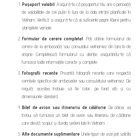
Pașaport valabil
: Asigură-te că pașaportul tău are o perioadă
de valabilitate de cel puțin 6 luni de la data intrării planificate în
Vietnam. Verifică și asigură-te că ai suficiente pagini libere pentru
ștampilele vamale.
Formular de cerere completat
: Poți obține formularul de
cerere de la ambasadă sau consulatul vietnamez din țara ta de
origine. Completează formularul cu atenție, asigurându-te că
furnizezi toate informațiile corecte și complete.
Fotografii recente
: Prezintă fotografii recente care respectă
cerințele specifice ale ambasadei sau consulatului vietnamez. De
regulă, acestea trebuie să fie color, pe fond alb și cu
dimensiunile standard.
Bilet de avion sau itinerariu de călătorie
: De obicei, va
trebui să furnizezi un bilet de avion sau itinerariu de călătorie
care atestă scopul și durata șederii tale în Vietnam.
Alte documente suplimentare
: Unele tipuri de vize pot solicita