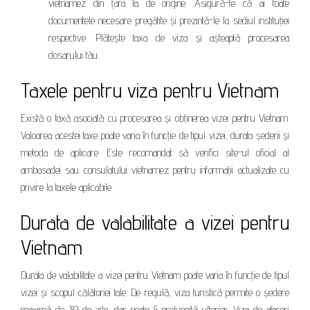
vietnamez din țara ta de origine. Asigură-te că ai toate
documentele necesare pregătite și prezintă-le la sediul instituției
respective. Plătește taxa de viza și așteaptă procesarea
dosarului tău.
Taxele pentru viza pentru Vietnam
Există o taxă asociată cu procesarea și obținerea vizei pentru Vietnam.
Valoarea acestei taxe poate varia în funcție de tipul vizei, durata șederii și
metoda de aplicare. Este recomandat să verifici site-ul oficial al
ambasadei sau consulatului vietnamez pentru informații actualizate cu
privire la taxele aplicabile.
Durata de valabilitate a vizei pentru
Vietnam
Durata de valabilitate a vizei pentru Vietnam poate varia în funcție de tipul
vizei și scopul călătoriei tale. De regulă, viza turistică permite o ședere
maximă de 30 de zile, dar poate fi prelungită ulterior. Viza de afaceri