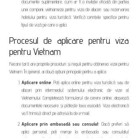
documente suplimentare, cum ar fi o invitație oficială din partea
unei companii vietnameze pentru viza de afaceri sau rezervarea
hotelului pentru viza turistică. Verifică cerințele specifice pentru
tipul de viză pe care o aplici.
Procesul de aplicare pentru viza
pentru Vietnam
Fiecare țară are propriile proceduri și reguli pentru obținerea vizei pentru
Vietnam. În general, ai două opțiuni principale pentru a aplica:
Aplicare online
: Poți aplica online pentru viza turistică sau de
afaceri prin intermediul sistemului electronic de vize al
Vietnamului. Completează formularul de cerere online, atașează
documentele necesare și plătește taxa asociată. Viza electronică
va fi trimisă direct pe adresa ta de e-mail.
Aplicare prin ambasadă sau consulat
: Dacă preferi să
aplici personal, poți merge la ambasada sau consulatul