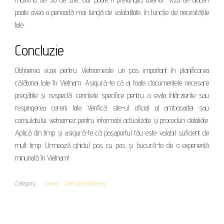
poate avea o perioadă mai lungă de valabilitate, în funcție de necesitățile
tale.
Concluzie
Obținerea vizei pentru Vietnameste un pas important în planificarea
călătoriei tale în Vietnam. Asigură-te că ai toate documentele necesare
pregătite și respectă cerințele specifice pentru a evita întârzierile sau
respingerea cererii tale. Verifică site-ul oficial al ambasadei sau
consulatului vietnamez pentru informații actualizate și proceduri detaliate.
Aplică din timp și asigură-te că pașaportul tău este valabil suficient de
mult timp. Urmează ghidul pas cu pas și bucură-te de o experiență
minunată în Vietnam!
Category
News
Vietnam Embassy