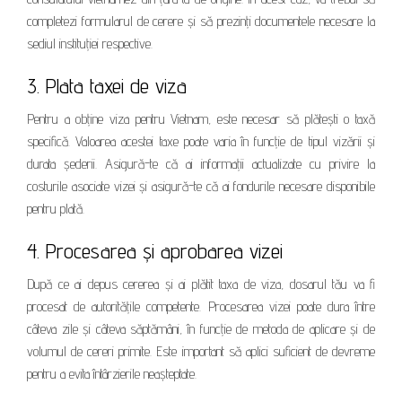
completezi formularul de cerere și să prezinți documentele necesare la
sediul instituției respective.
3. Plata taxei de viza
Pentru a obține viza pentru Vietnam, este necesar să plătești o taxă
specifică. Valoarea acestei taxe poate varia în funcție de tipul vizării și
durata șederii. Asigură-te că ai informații actualizate cu privire la
costurile asociate vizei și asigură-te că ai fondurile necesare disponibile
pentru plată.
4. Procesarea și aprobarea vizei
După ce ai depus cererea și ai plătit taxa de viza, dosarul tău va fi
procesat de autoritățile competente. Procesarea vizei poate dura între
câteva zile și câteva săptămâni, în funcție de metoda de aplicare și de
volumul de cereri primite. Este important să aplici suficient de devreme
pentru a evita întârzierile neașteptate.