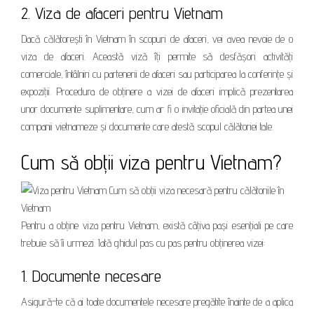
2. Viza de afaceri pentru Vietnam
Dacă călătorești în Vietnam în scopuri de afaceri, vei avea nevoie de o
viza de afaceri. Această viză îți permite să desfășori activități
comerciale, întâlniri cu partenerii de afaceri sau participarea la conferințe și
expoziții. Procedura de obținere a vizei de afaceri implică prezentarea
unor documente suplimentare, cum ar fi o invitație oficială din partea unei
companii vietnameze și documente care atestă scopul călătoriei tale.
Cum să obții viza pentru Vietnam?
Pentru a obține viza pentru Vietnam, există câțiva pași esențiali pe care
trebuie să îi urmezi. Iată ghidul pas cu pas pentru obținerea vizei:
1. Documente necesare
Asigură-te că ai toate documentele necesare pregătite înainte de a aplica