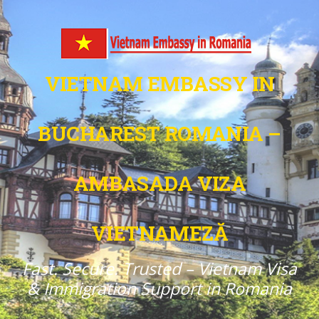
VIETNAM EMBASSY IN
BUCHAREST ROMANIA –
AMBASADA VIZA
VIETNAMEZĂ
Fast. Secure. Trusted – Vietnam Visa
& Immigration Support in Romania