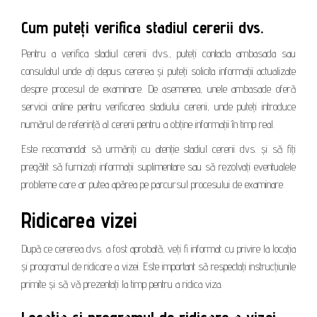
Cum puteți verifica stadiul cererii dvs.
Pentru a verifica stadiul cererii dvs., puteți contacta ambasada sau
consulatul unde ați depus cererea și puteți solicita informații actualizate
despre procesul de examinare. De asemenea, unele ambasade oferă
servicii online pentru verificarea stadiului cererii, unde puteți introduce
numărul de referință al cererii pentru a obține informații în timp real.
Este recomandat să urmăriți cu atenție stadiul cererii dvs. și să fiți
pregătit să furnizați informații suplimentare sau să rezolvați eventualele
probleme care ar putea apărea pe parcursul procesului de examinare.
Ridicarea vizei
După ce cererea dvs. a fost aprobată, veți fi informat cu privire la locația
și programul de ridicare a vizei. Este important să respectați instrucțiunile
primite și să vă prezentați la timp pentru a ridica viza.