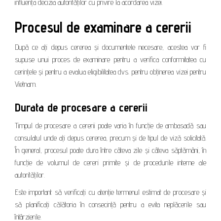
influența decizia autorităților cu privire la acordarea vizei.
Procesul de examinare a cererii
După ce ați depus cererea și documentele necesare, acestea vor fi
supuse unui proces de examinare pentru a verifica conformitatea cu
cerințele și pentru a evalua eligibilitatea dvs. pentru obținerea vizei pentru
Vietnam.
Durata de procesare a cererii
Timpul de procesare a cererii poate varia în funcție de ambasadă sau
consulatul unde ați depus cererea, precum și de tipul de viză solicitată.
În general, procesul poate dura între câteva zile și câteva săptămâni, în
funcție de volumul de cereri primite și de procedurile interne ale
autorităților.
Este important să verificați cu atenție termenul estimat de procesare și
să planificați călătoria în consecință pentru a evita neplăcerile sau
întârzierile.