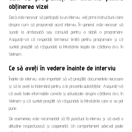
obținerea vizei
Dacă este necesar să participați la un interviu, veți primi instrucțiuni clare
despre cum să programați acest interviu. În general, este necesar să
sunați la ambasadă sau consulat pentru a stabili o programare.
Asigurați-vă că respectați termenul limită pentru programare și că
sunteți pregătit să răspundeți la întrebările legate de călătoria dvs. în
Vietnam.
Ce să aveți în vedere înainte de interviu
Înainte de interviu, este important să vă pregătiți documentele necesare
și să le aveți la îndemână pentru a le prezenta autorităților. Asigurați-vă
că aveți toate informațiile corecte și actualizate despre călătoria dvs. în
Vietnam și că sunteți pregătit să răspundeți la întrebările care vi se pot
pune.
De asemenea, este recomandat să fiți punctual la interviu și să aveți o
atitudine respectuoasă și cooperantă. Un comportament adecvat poate