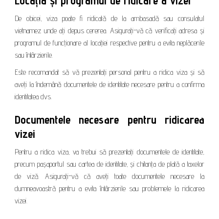
Locația și programul de ridicare a vizei
De obicei, viza poate fi ridicată de la ambasadă sau consulatul
vietnamez unde ați depus cererea. Asigurați-vă că verificați adresa și
programul de funcționare al locației respective pentru a evita neplăcerile
sau întârzierile.
Este recomandat să vă prezentați personal pentru a ridica viza și să
aveți la îndemână documentele de identitate necesare pentru a confirma
identitatea dvs.
Documentele necesare pentru ridicarea
vizei
Pentru a ridica viza, va trebui să prezentați documentele de identitate,
precum pașaportul sau cartea de identitate, și chitanța de plată a taxelor
de viză. Asigurați-vă că aveți toate documentele necesare la
dumneavoastră pentru a evita întârzierile sau problemele la ridicarea
vizei.