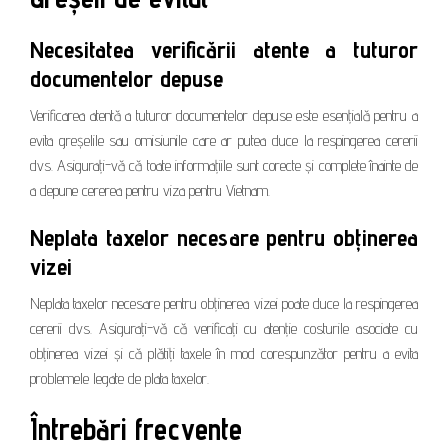
Necesitatea verificării atente a tuturor
documentelor depuse
Verificarea atentă a tuturor documentelor depuse este esențială pentru a
evita greșelile sau omisiunile care ar putea duce la respingerea cererii
dvs. Asigurați-vă că toate informațiile sunt corecte și complete înainte de
a depune cererea pentru viza pentru Vietnam.
Neplata taxelor necesare pentru obținerea
vizei
Neplata taxelor necesare pentru obținerea vizei poate duce la respingerea
cererii dvs. Asigurați-vă că verificați cu atenție costurile asociate cu
obținerea vizei și că plătiți taxele în mod corespunzător pentru a evita
problemele legate de plata taxelor.
Întrebări frecvente