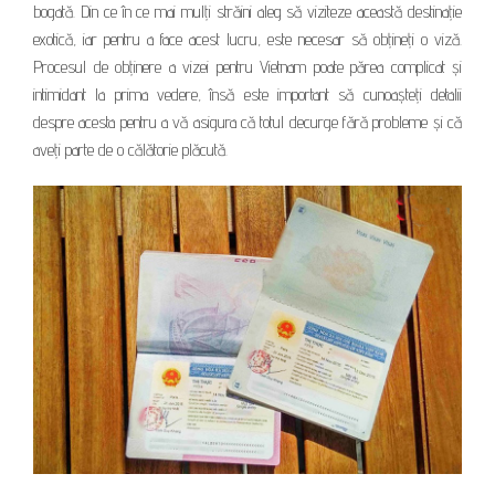
bogată. Din ce în ce mai mulți străini aleg să viziteze această destinație
exotică, iar pentru a face acest lucru, este necesar să obțineți o viză.
Procesul de obținere a vizei pentru Vietnam poate părea complicat și
intimidant la prima vedere, însă este important să cunoașteți detalii
despre acesta pentru a vă asigura că totul decurge fără probleme și că
aveți parte de o călătorie plăcută.