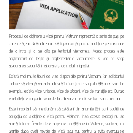
Procesul de obținere a vizei pentru Vietnam reprezintă o serie de pași pe
care cetățenii străini trebuie să îi parcurgă pentru a obține permisiunea
de a intra și a se afla pe teritoriul vietnamez. Acest proces este
reglementat de legile și reglementările vietnameze, și are ca scop
asigurarea securității naționale și controlul migrației.
Există mai multe tipuri de vize disponibile pentru Vietnam, iar solicitantul
trebuie să aleagă varianta potrivită în funcție de scopul călătoriei sale. De
exemplu, există vize turistice, vize de afaceri, vize de tranziție etc. Durata
valabilității vizei poate varia de la câteva zile la câteva luni sau chiar ani.
Este important să menționăm că cetățenii din anumite țări sunt scutiți de
obligația de a obține o viză pentru Vietnam, însă aceste excepții nu se
aplică tuturor. Înainte de a organiza o călătorie în Vietnam, verificați cu
atenție dacă aveți nevoie de viză sau nu, pentru a evita eventualele