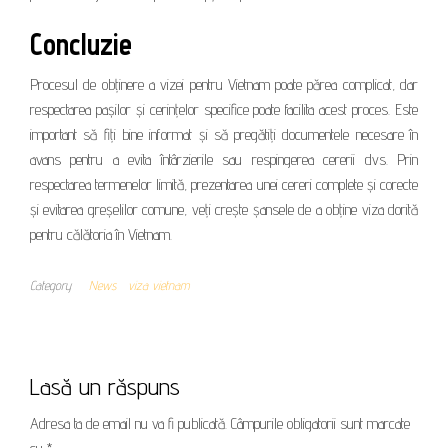
Concluzie
Procesul de obținere a vizei pentru Vietnam poate părea complicat, dar
respectarea pașilor și cerințelor specifice poate facilita acest proces. Este
important să fiți bine informat și să pregătiți documentele necesare în
avans pentru a evita întârzierile sau respingerea cererii dvs. Prin
respectarea termenelor limită, prezentarea unei cereri complete și corecte
și evitarea greșelilor comune, veți crește șansele de a obține viza dorită
pentru călătoria în Vietnam.
Category
News
viza vietnam
Lasă un răspuns
Adresa ta de email nu va fi publicată.
Câmpurile obligatorii sunt marcate