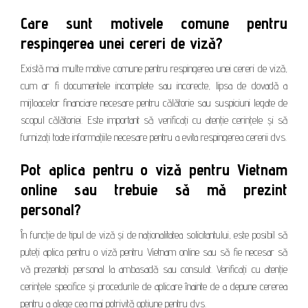
Care sunt motivele comune pentru
respingerea unei cereri de viză?
Există mai multe motive comune pentru respingerea unei cereri de viză,
cum ar fi documentele incomplete sau incorecte, lipsa de dovadă a
mijloacelor financiare necesare pentru călătorie sau suspiciuni legate de
scopul călătoriei. Este important să verificați cu atenție cerințele și să
furnizați toate informațiile necesare pentru a evita respingerea cererii dvs.
Pot aplica pentru o viză pentru Vietnam
online sau trebuie să mă prezint
personal?
În funcție de tipul de viză și de naționalitatea solicitantului, este posibil să
puteți aplica pentru o viză pentru Vietnam online sau să fie necesar să
vă prezentați personal la ambasadă sau consulat. Verificați cu atenție
cerințele specifice și procedurile de aplicare înainte de a depune cererea
pentru a alege cea mai potrivită opțiune pentru dvs.