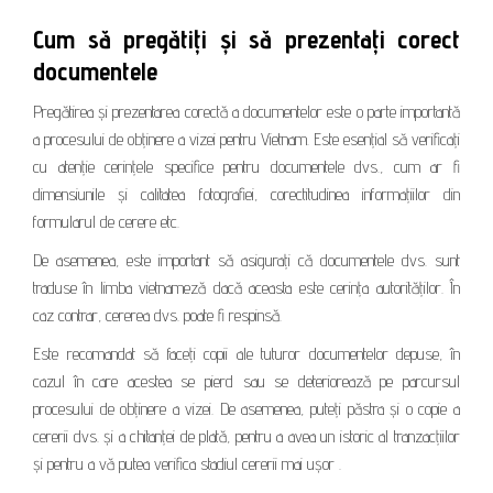
Cum să pregătiți și să prezentați corect
documentele
Pregătirea și prezentarea corectă a documentelor este o parte importantă
a procesului de obținere a vizei pentru Vietnam. Este esențial să verificați
cu atenție cerințele specifice pentru documentele dvs., cum ar fi
dimensiunile și calitatea fotografiei, corectitudinea informațiilor din
formularul de cerere etc.
De asemenea, este important să asigurați că documentele dvs. sunt
traduse în limba vietnameză dacă aceasta este cerința autorităților. În
caz contrar, cererea dvs. poate fi respinsă.
Este recomandat să faceți copii ale tuturor documentelor depuse, în
cazul în care acestea se pierd sau se deteriorează pe parcursul
procesului de obținere a vizei. De asemenea, puteți păstra și o copie a
cererii dvs. și a chitanței de plată, pentru a avea un istoric al tranzacțiilor
și pentru a vă putea verifica stadiul cererii mai ușor .