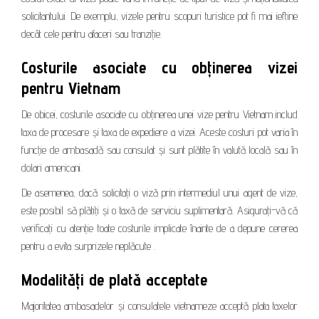
solicitantului. De exemplu, vizele pentru scopuri turistice pot fi mai ieftine
decât cele pentru afaceri sau tranziție.
Costurile asociate cu obținerea vizei
pentru Vietnam
De obicei, costurile asociate cu obținerea unei vize pentru Vietnam includ
taxa de procesare și taxa de expediere a vizei. Aceste costuri pot varia în
funcție de ambasadă sau consulat și sunt plătite în valută locală sau în
dolari americani.
De asemenea, dacă solicitați o viză prin intermediul unui agent de vize,
este posibil să plătiți și o taxă de serviciu suplimentară. Asigurați-vă că
verificați cu atenție toate costurile implicate înainte de a depune cererea
pentru a evita surprizele neplăcute .
Modalități de plată acceptate
Majoritatea ambasadelor și consulatele vietnameze acceptă plata taxelor