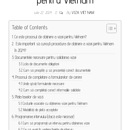
iulie 22, 2024
0
By
VIZA VIET NAM
Table of Contents
Ce este procesul de obținere a vizei pentru Vietnam?
Este important să cunoști procedura de obținere a vizei pentru Vietnam
în 2024?
Documentele necesare pentru solicitarea vizei
Lista de documente obligatorii
Cum să pregătiți și să prezentați corect documentele
Procesul de completare a formularelor de cerere
Unde găsiți formularele necesare
Cum să completați corect informațiile solicitate
Plata taxelor de viză
Costurile asociate cu obținerea vizei pentru Vietnam
Modalități de plată acceptate
Programarea interviului (dacă este necesar)
Cum să programați un interviu pentru obținerea vizei
Ce să aveți în vedere înainte de interviu