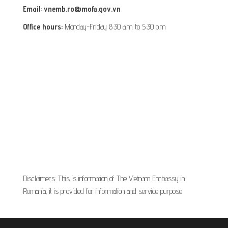
Email: vnemb.ro@mofa.gov.vn
Office hours:
Monday-Friday 8:30 a.m. to 5:30 p.m
Disclaimers: This is information of The Vietnam Embassy in
Romania, it is provided for information and service purpose