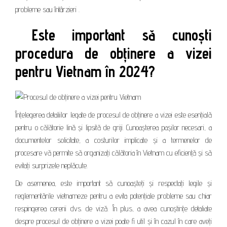
probleme sau întârzieri .
Este important să cunoști
procedura de obținere a vizei
pentru Vietnam în 2024?
Înțelegerea detaliilor legate de procesul de obținere a vizei este esențială
pentru o călătorie lină și lipsită de griji. Cunoașterea pașilor necesari, a
documentelor solicitate, a costurilor implicate și a termenelor de
procesare vă permite să organizați călătoria în Vietnam cu eficiență și să
evitați surprizele neplăcute.
De asemenea, este important să cunoașteți și respectați legile și
reglementările vietnameze pentru a evita potențiale probleme sau chiar
respingerea cererii dvs. de viză. În plus, a avea cunoștințe detaliate
despre procesul de obținere a vizei poate fi util și în cazul în care aveți