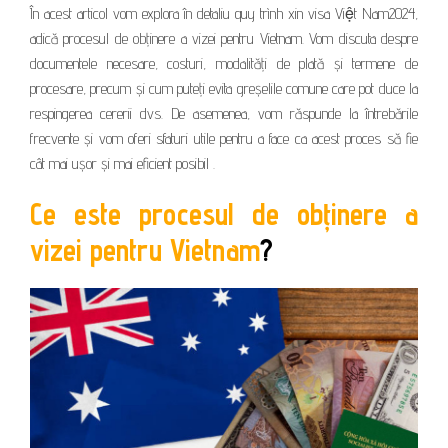
În acest articol vom explora în detaliu quy trình xin visa Việt Nam2024,
adică procesul de obținere a vizei pentru Vietnam. Vom discuta despre
documentele necesare, costuri, modalități de plată și termene de
procesare, precum și cum puteți evita greșelile comune care pot duce la
respingerea cererii dvs. De asemenea, vom răspunde la întrebările
frecvente și vom oferi sfaturi utile pentru a face ca acest proces să fie
cât mai ușor și mai eficient posibil .
Ce este procesul de obținere a
vizei pentru Vietnam
?