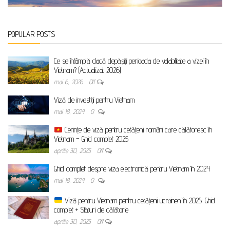
POPULAR POSTS
Ce se întâmplă dacă depășiți perioada de valabilitate a vizei în
Vietnam? (Actualizat 2026)
mai 6, 2026
Off
Viză de investiții pentru Vietnam
mai 18, 2024
0
Cerințe de viză pentru cetățenii români care călătoresc în
Vietnam – Ghid complet 2025
aprilie 30, 2025
Off
Ghid complet despre viza electronică pentru Vietnam în 2024
mai 18, 2024
0
Viză pentru Vietnam pentru cetățenii ucraineni în 2025: Ghid
complet + Sfaturi de călătorie
aprilie 30, 2025
Off