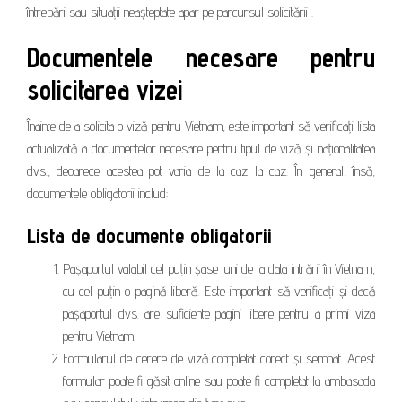
întrebări sau situații neașteptate apar pe parcursul solicitării .
Documentele necesare pentru
solicitarea vizei
Înainte de a solicita o viză pentru Vietnam, este important să verificați lista
actualizată a documentelor necesare pentru tipul de viză și naționalitatea
dvs., deoarece acestea pot varia de la caz la caz. În general, însă,
documentele obligatorii includ:
Lista de documente obligatorii
Pașaportul valabil cel puțin șase luni de la data intrării în Vietnam,
cu cel puțin o pagină liberă. Este important să verificați și dacă
pașaportul dvs. are suficiente pagini libere pentru a primi viza
pentru Vietnam.
Formularul de cerere de viză completat corect și semnat. Acest
formular poate fi găsit online sau poate fi completat la ambasada