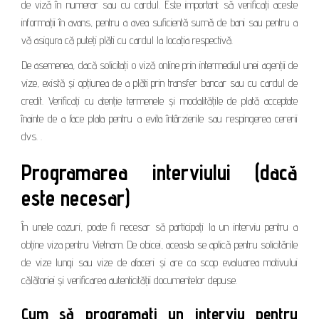
de viză în numerar sau cu cardul. Este important să verificați aceste
informații în avans, pentru a avea suficientă sumă de bani sau pentru a
vă asigura că puteți plăti cu cardul la locația respectivă.
De asemenea, dacă solicitați o viză online prin intermediul unei agenții de
vize, există și opțiunea de a plăti prin transfer bancar sau cu cardul de
credit. Verificați cu atenție termenele și modalitățile de plată acceptate
înainte de a face plata pentru a evita întârzierile sau respingerea cererii
dvs. .
Programarea interviului (dacă
este necesar)
În unele cazuri, poate fi necesar să participați la un interviu pentru a
obține viza pentru Vietnam. De obicei, aceasta se aplică pentru solicitările
de vize lungi sau vize de afaceri și are ca scop evaluarea motivului
călătoriei și verificarea autenticității documentelor depuse.
Cum să programați un interviu pentru