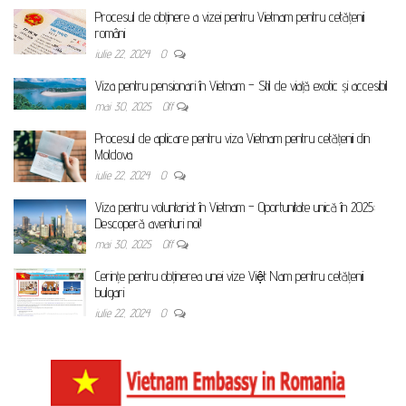
Procesul de obținere a vizei pentru Vietnam pentru cetățenii
români
iulie 22, 2024
0
Viza pentru pensionari în Vietnam – Stil de viață exotic și accesibil
mai 30, 2025
Off
Procesul de aplicare pentru viza Vietnam pentru cetățenii din
Moldova
iulie 22, 2024
0
Viza pentru voluntariat în Vietnam – Oportunitate unică în 2025:
Descoperă aventuri noi!
mai 30, 2025
Off
Cerințe pentru obținerea unei vize Việt Nam pentru cetățenii
bulgari
iulie 22, 2024
0