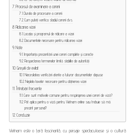
Procesul de examinare a cererii
Durata de procesare a cererii
Cum puteți verifica stadiul cererii dvs.
Ridicarea vizei
Locația și programul de ridicare a vizei
Documentele necesare pentru ridicarea vizei
Note
Importanța prezentării unei cereri complete și corecte
Respectarea termenelor limită stabilite de autorități
Greșeli de evitat
Necesitatea verificării atente a tuturor documentelor depuse
Neplata taxelor necesare pentru obținerea vizei
Întrebări frecvente
Care sunt motivele comune pentru respingerea unei cereri de viză?
Pot aplica pentru o viză pentru Vietnam online sau trebuie să mă
prezint personal?
Concluzie
Vietnam este o țară fascinantă, cu peisaje spectaculoase și o cultură