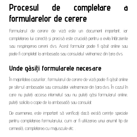
Procesul de completare a
formularelor de cerere
Formularul de cerere de viză este un document important, iar
completarea lui corectă și precisă este crucială pentru a evita întârzierile
sau respingerea cererii dvs. Acest formular poate fi găsit online sau
poate fi completat la ambasada sau consulatul vietnamez din țara dvs.
Unde găsiți formularele necesare
În majoritatea cazurilor, formularul de cerere de viză poate fi găsit online
pe site-ul ambasadei sau consulatei vietnameze din țara dvs. În cazul în
care nu puteți accesa internetul sau nu puteți găsi formularul online,
puteți solicita o copie de la ambasadă sau consulat.
De asemenea, este important să verificați dacă există cerințe speciale
pentru completarea formularului, cum ar fi utilizarea unui anumit tip de
cerneală, completarea cu majuscule etc. .