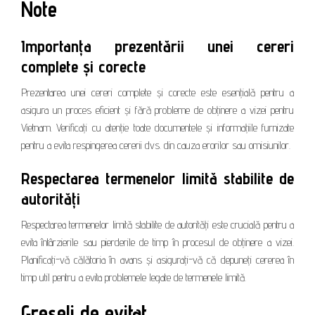
Note
Importanța prezentării unei cereri
complete și corecte
Prezentarea unei cereri complete și corecte este esențială pentru a
asigura un proces eficient și fără probleme de obținere a vizei pentru
Vietnam. Verificați cu atenție toate documentele și informațiile furnizate
pentru a evita respingerea cererii dvs. din cauza erorilor sau omisiunilor.
Respectarea termenelor limită stabilite de
autorități
Respectarea termenelor limită stabilite de autorități este crucială pentru a
evita întârzierile sau pierderile de timp în procesul de obținere a vizei.
Planificați-vă călătoria în avans și asigurați-vă că depuneți cererea în
timp util pentru a evita problemele legate de termenele limită.
Greșeli de evitat