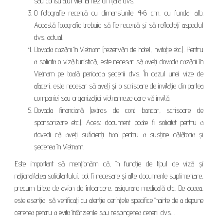
sau consulatul vietnamez din țara dvs.
O fotografie recentă cu dimensiunile 4×6 cm, cu fundal alb.
Această fotografie trebuie să fie recentă și să reflecteți aspectul
dvs. actual.
Dovada cazării în Vietnam (rezervări de hotel, invitație etc.). Pentru
a solicita o viză turistică, este necesar să aveți dovada cazării în
Vietnam pe toată perioada șederii dvs. În cazul unei vize de
afaceri, este necesar să aveți și o scrisoare de invitație din partea
companiei sau organizației vietnameze care vă invită.
Dovada financiară (extras de cont bancar, scrisoare de
sponsorizare etc.). Acest document poate fi solicitat pentru a
dovedi că aveți suficienți bani pentru a susține călătoria și
șederea în Vietnam.
Este important să menționăm că, în funcție de tipul de viză și
naționalitatea solicitantului, pot fi necesare și alte documente suplimentare,
precum bilete de avion de întoarcere, asigurare medicală etc. De aceea,
este esențial să verificați cu atenție cerințele specifice înainte de a depune
cererea pentru a evita întârzierile sau respingerea cererii dvs. .