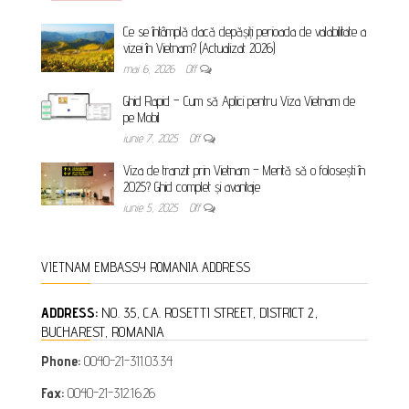
Ce se întâmplă dacă depășiți perioada de valabilitate a
vizei în Vietnam? (Actualizat 2026)
mai 6, 2026
Off
Ghid Rapid – Cum să Aplici pentru Viza Vietnam de
pe Mobil
iunie 7, 2025
Off
Viza de tranzit prin Vietnam – Merită să o folosești în
2025? Ghid complet și avantaje
iunie 5, 2025
Off
VIETNAM EMBASSY ROMANIA ADDRESS
ADDRESS:
NO. 35, C.A. ROSETTI STREET, DISTRICT 2,
BUCHAREST, ROMANIA
Phone:
0040-21-311.03.34
Fax:
0040-21-312.16.26