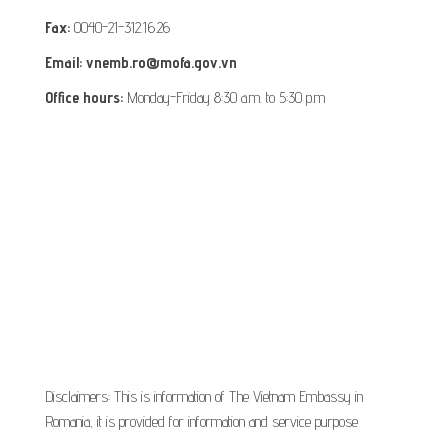
Fax:
0040-21-312.16.26
Email: vnemb.ro@mofa.gov.vn
Office hours:
Monday-Friday 8:30 a.m. to 5:30 p.m
Disclaimers: This is information of The Vietnam Embassy in
Romania, it is provided for information and service purpose