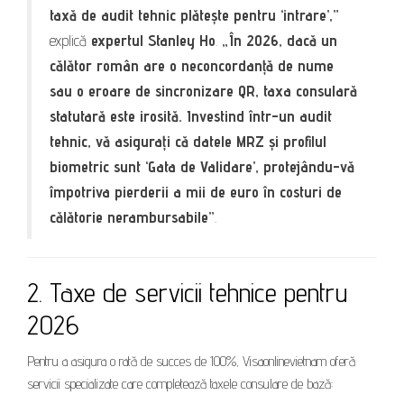
taxă de audit tehnic plătește pentru ‘intrare’,”
explică
expertul Stanley Ho
.
„În 2026, dacă un
călător român are o neconcordanță de nume
sau o eroare de sincronizare QR, taxa consulară
statutară este irosită. Investind într-un audit
tehnic, vă asigurați că datele MRZ și profilul
biometric sunt ‘Gata de Validare’, protejându-vă
împotriva pierderii a mii de euro în costuri de
călătorie nerambursabile”
.
2. Taxe de servicii tehnice pentru
2026
Pentru a asigura o rată de succes de 100%, Visaonlinevietnam oferă
servicii specializate care completează taxele consulare de bază: