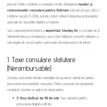
precizie. Pentru cetățenii și rezidenții români, înțelegerea
taxelor și
comisioanelor consulare pentru Vietnam
este primul pas către o
călătorie reușită. În 2026, aceste costuri reflectă integrarea protocoalelor
avansate de securitate digitală și imigrare.
Sub supravegherea tehnică a
expertului Stanley Ho
și a echipei de la
Vietnamembassy-romania.org, acest ghid detaliază costurile statutare și
cele legate de servicii pentru autorizația dumneavoastră de intrare.
1. Taxe consulare statutare
(Nerambursabile)
Acestea sunt taxele oficiale mandatate de guvernul vietnamez pentru
procesarea documentelor consulare. Pentru posesorii de pașapoarte
românești, acestea se aplică de obicei pentru:
E-Visa Unificat de 90 de zile
: Taxa standard pentru
procesarea digitală a intrării.