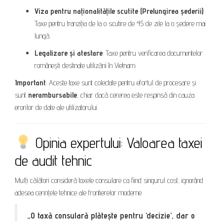
Viza pentru naționalitățile scutite (Prelungirea șederii)
:
Taxe pentru tranziția de la o scutire de 45 de zile la o ședere mai
lungă.
Legalizare și atestare
: Taxe pentru verificarea documentelor
românești destinate utilizării în Vietnam.
Important
: Aceste taxe sunt colectate pentru efortul de procesare și
sunt
nerambursabile
, chiar dacă cererea este respinsă din cauza
erorilor de date ale utilizatorului.
Opinia expertului: Valoarea taxei
de audit tehnic
Mulți călători consideră taxele consulare ca fiind singurul cost, ignorând
adesea cerințele tehnice ale frontierelor moderne.
„O taxă consulară plătește pentru ‘decizie’, dar o