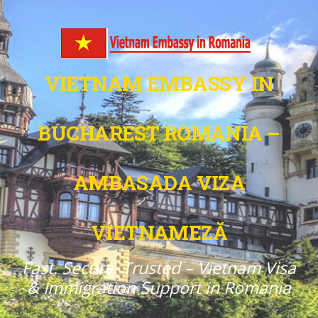
VIETNAM EMBASSY IN
BUCHAREST ROMANIA –
AMBASADA VIZA
VIETNAMEZĂ
Fast. Secure. Trusted – Vietnam Visa
& Immigration Support in Romania