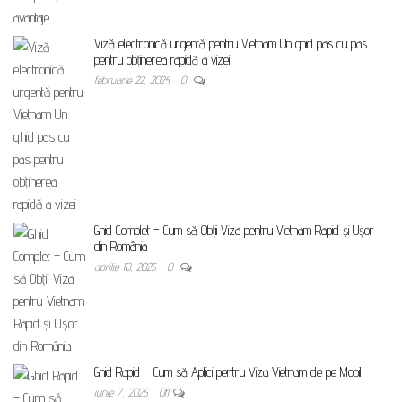
Viză electronică urgentă pentru Vietnam Un ghid pas cu pas
pentru obținerea rapidă a vizei
februarie 22, 2024
0
Ghid Complet – Cum să Obții Viza pentru Vietnam Rapid și Ușor
din România
aprilie 10, 2025
0
Ghid Rapid – Cum să Aplici pentru Viza Vietnam de pe Mobil
iunie 7, 2025
Off