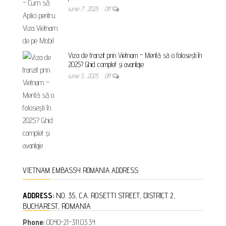
iunie 7, 2025
Off
Viza de tranzit prin Vietnam – Merită să o folosești în
2025? Ghid complet și avantaje
iunie 5, 2025
Off
VIETNAM EMBASSY ROMANIA ADDRESS
ADDRESS:
NO. 35, C.A. ROSETTI STREET, DISTRICT 2,
BUCHAREST, ROMANIA
Phone:
0040-21-311.03.34