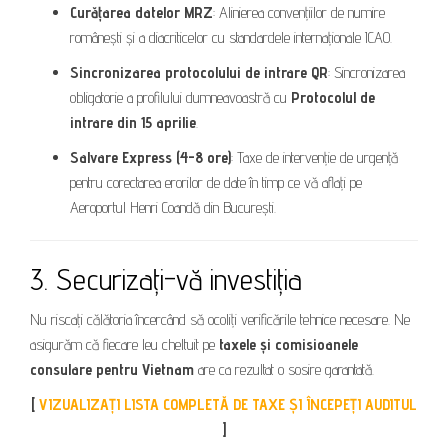
Curățarea datelor MRZ
: Alinierea convențiilor de numire
românești și a diacriticelor cu standardele internaționale ICAO.
Sincronizarea protocolului de intrare QR
: Sincronizarea
obligatorie a profilului dumneavoastră cu
Protocolul de
intrare din 15 aprilie
.
Salvare Express (4-8 ore)
: Taxe de intervenție de urgență
pentru corectarea erorilor de date în timp ce vă aflați pe
Aeroportul Henri Coandă din București.
3. Securizați-vă investiția
Nu riscați călătoria încercând să ocoliți verificările tehnice necesare. Ne
asigurăm că fiecare leu cheltuit pe
taxele și comisioanele
consulare pentru Vietnam
are ca rezultat o sosire garantată.
[
VIZUALIZAȚI LISTA COMPLETĂ DE TAXE ȘI ÎNCEPEȚI AUDITUL
]