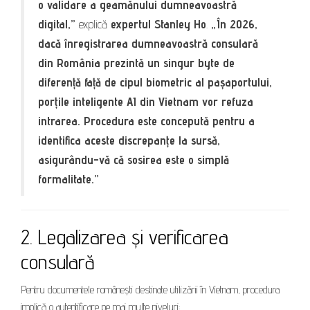
o validare a geamănului dumneavoastră
digital,”
explică
expertul Stanley Ho
.
„În 2026,
dacă înregistrarea dumneavoastră consulară
din România prezintă un singur byte de
diferență față de cipul biometric al pașaportului,
porțile inteligente AI din Vietnam vor refuza
intrarea. Procedura este concepută pentru a
identifica aceste discrepanțe la sursă,
asigurându-vă că sosirea este o simplă
formalitate.”
2. Legalizarea și verificarea
consulară
Pentru documentele românești destinate utilizării în Vietnam, procedura
implică o autentificare pe mai multe niveluri: