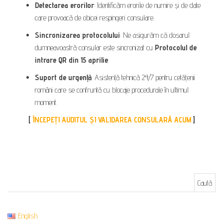
Detectarea erorilor
: Identificăm erorile de numire și de date
care provoacă de obicei respingeri consulare.
Sincronizarea protocolului
: Ne asigurăm că dosarul
dumneavoastră consular este sincronizat cu
Protocolul de
intrare QR din 15 aprilie
.
Suport de urgență
: Asistență tehnică 24/7 pentru cetățenii
români care se confruntă cu blocaje procedurale în ultimul
moment.
[
ÎNCEPEȚI AUDITUL ȘI VALIDAREA CONSULARĂ ACUM
]
Caută după:
English