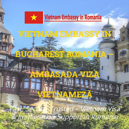
VIETNAM EMBASSY IN
BUCHAREST ROMANIA –
AMBASADA VIZA
VIETNAMEZĂ
Fast. Secure. Trusted – Vietnam Visa
& Immigration Support in Romania