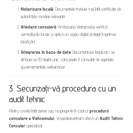
Notarizare locală
: Documentele trebuie mai întâi certificate de
autoritățile române relevante.
Atestare consulară
: Ambasada Vietnamului verifică
semnăturile locale și aplică un sigiliu digital protejat împotriva
falsificării.
Integrarea în baza de date
: Documentului legalizat i se
atribuie un ID digital unic, care poate fi consultat de agențiile
guvernamentale vietnameze.
3. Securizați-vă procedura cu un
audit tehnic
Pentru a evita întârzierile sau respingerile în cadrul
procedurii
consulare a Vietnamului
, Visaonlinevietnam oferă un
Audit Tehnic
Consular
specializat: