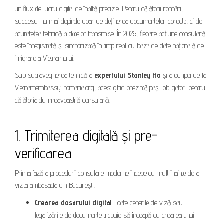
un flux de lucru digital de înaltă precizie. Pentru călătorii români,
succesul nu mai depinde doar de deținerea documentelor corecte, ci de
acuratețea tehnică a datelor transmise. În 2026, fiecare acțiune consulară
este înregistrată și sincronizată în timp real cu baza de date națională de
imigrare a Vietnamului.
Sub supravegherea tehnică a
expertului Stanley Ho
și a echipei de la
Vietnamembassy-romania.org, acest ghid prezintă pașii obligatorii pentru
călătoria dumneavoastră consulară.
1. Trimiterea digitală și pre-
verificarea
Prima fază a procedurii consulare moderne începe cu mult înainte de a
vizita ambasada din București.
Crearea dosarului digital
: Toate cererile de viză sau
legalizările de documente trebuie să înceapă cu crearea unui