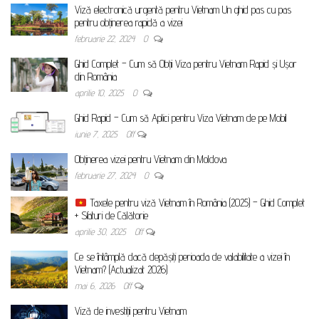
Viză electronică urgentă pentru Vietnam Un ghid pas cu pas
pentru obținerea rapidă a vizei
februarie 22, 2024
0
Ghid Complet – Cum să Obții Viza pentru Vietnam Rapid și Ușor
din România
aprilie 10, 2025
0
Ghid Rapid – Cum să Aplici pentru Viza Vietnam de pe Mobil
iunie 7, 2025
Off
Obținerea vizei pentru Vietnam din Moldova
februarie 27, 2024
0
Taxele pentru viză Vietnam în România (2025) – Ghid Complet
+ Sfaturi de Călătorie
aprilie 30, 2025
Off
Ce se întâmplă dacă depășiți perioada de valabilitate a vizei în
Vietnam? (Actualizat 2026)
mai 6, 2026
Off
Viză de investiții pentru Vietnam