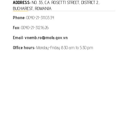
ADDRESS:
NO. 35, C.A. ROSETTI STREET, DISTRICT 2,
BUCHAREST, ROMANIA
Phone:
0040-21-311.03.34
Fax:
0040-21-312.16.26
Email: vnemb.ro@mofa.gov.vn
Office hours:
Monday-Friday 8:30 a.m. to 5:30 p.m