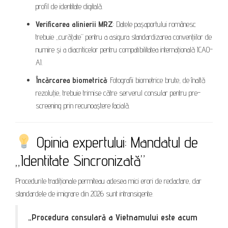
profil de identitate digitală.
Verificarea alinierii MRZ
: Datele pașaportului românesc
trebuie „curățate” pentru a asigura standardizarea convențiilor de
numire și a diacriticelor pentru compatibilitatea internațională ICAO-
AI.
Încărcarea biometrică
: Fotografii biometrice brute, de înaltă
rezoluție, trebuie trimise către serverul consular pentru pre-
screening prin recunoaștere facială.
Opinia expertului: Mandatul de
„Identitate Sincronizată”
Procedurile tradiționale permiteau adesea mici erori de redactare, dar
standardele de imigrare din 2026 sunt intransigente.
„Procedura consulară a Vietnamului este acum