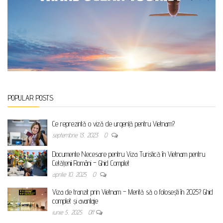
POPULAR POSTS
Ce reprezintă o viză de urgență pentru Vietnam?
septembrie 13, 2023
0
Documente Necesare pentru Viza Turistică în Vietnam pentru
Cetățenii Români – Ghid Complet
aprilie 10, 2025
0
Viza de tranzit prin Vietnam – Merită să o folosești în 2025? Ghid
complet și avantaje
iunie 5, 2025
Off