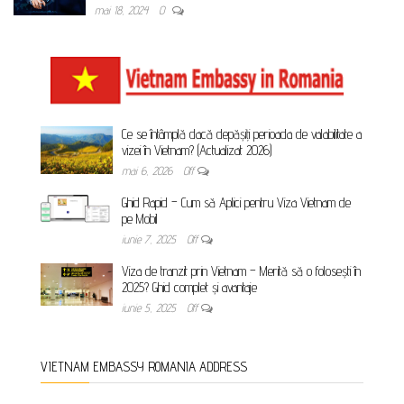
mai 18, 2024
0
Ce se întâmplă dacă depășiți perioada de valabilitate a
vizei în Vietnam? (Actualizat 2026)
mai 6, 2026
Off
Ghid Rapid – Cum să Aplici pentru Viza Vietnam de
pe Mobil
iunie 7, 2025
Off
Viza de tranzit prin Vietnam – Merită să o folosești în
2025? Ghid complet și avantaje
iunie 5, 2025
Off
VIETNAM EMBASSY ROMANIA ADDRESS