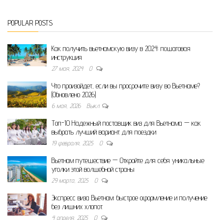
POPULAR POSTS
Как получить вьетнамскую визу в 2024: пошаговая
инструкция
27 мая, 2024
0
Что произойдет, если вы просрочите визу во Вьетнаме?
(Обновлено 2026)
6 мая, 2026
Выкл.
Топ-10 Надежный поставщик виз для Вьетнама — как
выбрать лучший вариант для поездки
19 февраля, 2025
0
Вьетнам путешествие — Откройте для себя уникальные
уголки этой волшебной страны
29 марта, 2025
0
Экспресс виза Вьетнам: быстрое оформление и получение
без лишних хлопот
4 апреля, 2025
0