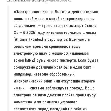
диакритическими знаками румынского языка.
«Электронная виза во Вьетнам действительна
лишь в той мере, в какой синхронизированы
её данные»,
— предупреждает
эксперт Стэнли
Хо
.
«В 2026 году интеллектуальные шлюзы
(AI Smart-Gates) в аэропортах Вьетнама в
реальном времени сравнивают вашу
электронную визу с машиносчитываемой
зоной (MRZ) румынского паспорта. Если будет
обнаружено различие хотя бы в один байт —
например, неверно обработанный
диакритический знак или отсутствие второго
имени — система заблокирует проход. Ваша
электронная виза должна пройти процедуру
«очистки» для полного цифрового
соответствия перед посадкой на рейс из