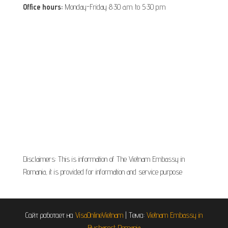
Office hours:
Monday-Friday 8:30 a.m. to 5:30 p.m
Disclaimers: This is information of The Vietnam Embassy in
Romania, it is provided for information and service purpose
Сайт работает на
VisaOnlineVietnam
|
Тема:
Vietnam Embassy in
Bucharest Romania