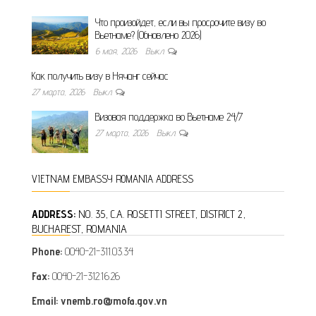
Что произойдет, если вы просрочите визу во
Вьетнаме? (Обновлено 2026)
6 мая, 2026
Выкл.
Как получить визу в Нячанг сейчас
27 марта, 2026
Выкл.
Визовая поддержка во Вьетнаме 24/7
27 марта, 2026
Выкл.
VIETNAM EMBASSY ROMANIA ADDRESS
ADDRESS:
NO. 35, C.A. ROSETTI STREET, DISTRICT 2,
BUCHAREST, ROMANIA
Phone:
0040-21-311.03.34
Fax:
0040-21-312.16.26
Email: vnemb.ro@mofa.gov.vn