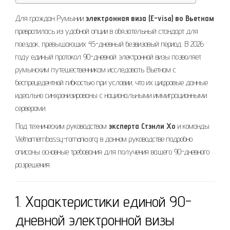
Для граждан Румынии
электронная виза (E-visa) во Вьетнам
превратилась из удобной опции в обязательный стандарт для
поездок, превышающих 45-дневный безвизовый период. В 2026
году единый протокол 90-дневной электронной визы позволяет
румынским путешественникам исследовать Вьетнам с
беспрецедентной гибкостью при условии, что их цифровые данные
идеально синхронизированы с национальными иммиграционными
серверами.
Под техническим руководством
эксперта Стэнли Хо
и команды
Vietnamembassy-romania.org в данном руководстве подробно
описаны основные требования для получения вашего 90-дневного
разрешения.
1. Характеристики единой 90-
дневной электронной визы