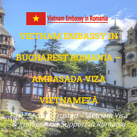
VIETNAM EMBASSY IN
BUCHAREST ROMANIA —
AMBASADA VIZA
VIETNAMEZĂ
Fast. Secure. Trusted – Vietnam Visa
& Immigration Support in Romania