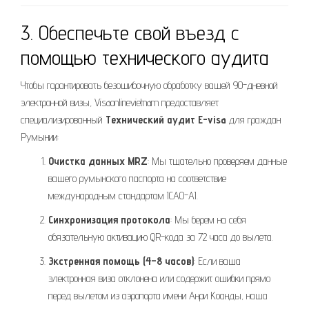
3. Обеспечьте свой въезд с
помощью технического аудита
Чтобы гарантировать безошибочную обработку вашей 90-дневной
электронной визы, Visaonlinevietnam предоставляет
специализированный
Технический аудит E-visa
для граждан
Румынии:
Очистка данных MRZ
: Мы тщательно проверяем данные
вашего румынского паспорта на соответствие
международным стандартам ICAO-AI.
Синхронизация протокола
: Мы берем на себя
обязательную активацию QR-кода за 72 часа до вылета.
Экстренная помощь (4–8 часов)
: Если ваша
электронная виза отклонена или содержит ошибки прямо
перед вылетом из аэропорта имени Анри Коанды, наша