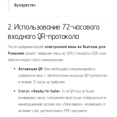
Бухареста»
.
2. Использование 72-часового
входного QR-протокола
После одобрения вашей
электронной визы во Вьетнам для
Румынии
процесс завершен лишь на 50%. Стандарты 2026 года
требуют второго этапа синхронизации:
Активация QR
: Вам необходимо синхронизировать
одобренную визу с обязательным входным QR-протоколом
в течение 72 часов до прибытия.
Статус «Ready-to-Gate»
: Если QR-код не будет
активирован, ваша электронная виза будет отображаться в
иммиграционной системе как «Неактивная», независимо от
наличия у вас распечатанного PDF-документа.