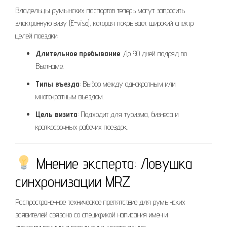
Владельцы румынских паспортов теперь могут запросить
электронную визу (E-visa), которая покрывает широкий спектр
целей поездки:
Длительное пребывание
: До 90 дней подряд во
Вьетнаме.
Типы въезда
: Выбор между однократным или
многократным въездом.
Цель визита
: Подходит для туризма, бизнеса и
краткосрочных рабочих поездок.
Мнение эксперта: Ловушка
синхронизации MRZ
Распространенное техническое препятствие для румынских
заявителей связано со спецификой написания имен и