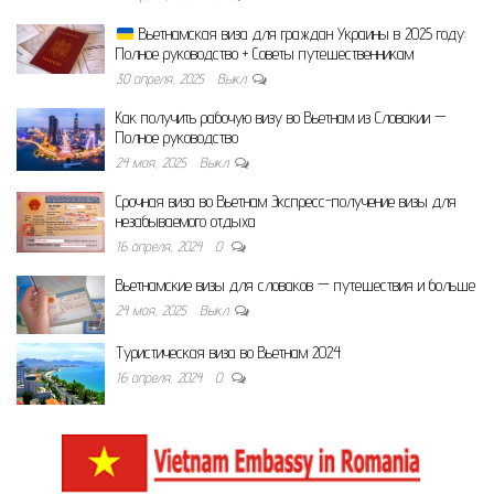
Вьетнамская виза для граждан Украины в 2025 году:
Полное руководство + Советы путешественникам
30 апреля, 2025
Выкл.
Как получить рабочую визу во Вьетнам из Словакии —
Полное руководство
24 мая, 2025
Выкл.
Срочная виза во Вьетнам Экспресс-получение визы для
незабываемого отдыха
16 апреля, 2024
0
Вьетнамские визы для словаков — путешествия и больше
24 мая, 2025
Выкл.
Туристическая виза во Вьетнам 2024
16 апреля, 2024
0